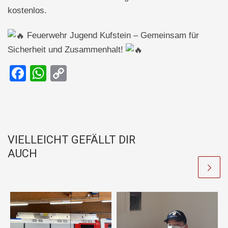
kostenlos.
Feuerwehr Jugend Kufstein – Gemeinsam für
Sicherheit und Zusammenhalt!
F
W
C
a
h
o
c
at
p
e
s
y
b
A
Li
VIELLEICHT GEFÄLLT DIR
o
p
n
AUCH
o
p
k
k