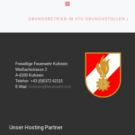
ZURÜCK ZUR BEITRAGSL
Nä
ÜBUNGSBETRIEB IM ATS-ÜBUNGSSTOLLEN
Freiwillige Feuerwehr Kufstein
Weißachstrasse 2
A-6330 Kufstein
Telefon: +43 (0)5372 62115
E-Mail:
kufstein@feuerwehr.tirol
Unser Hosting Partner