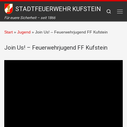
STADTFEUERWEHR KUFSTEIN
Zum Inhalt springen
Search
Me
Für euere Sicherheit – seit 1866
Start
»
Jugend
»
Join Us! – Feuerwehrjugend FF Kufstein
Join Us! – Feuerwehrjugend FF Kufstein