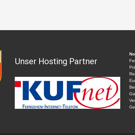
No
Unser Hosting Partner
Fe
Pol
Re
Eu
Be
Ga
Ve
Ge