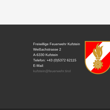
c
at
p
e
s
y
b
A
Li
o
p
n
o
p
k
k
Freiwillige Feuerwehr Kufstein
Weißachstrasse 2
A-6330 Kufstein
Telefon: +43 (0)5372 62115
E-Mail:
kufstein@feuerwehr.tirol