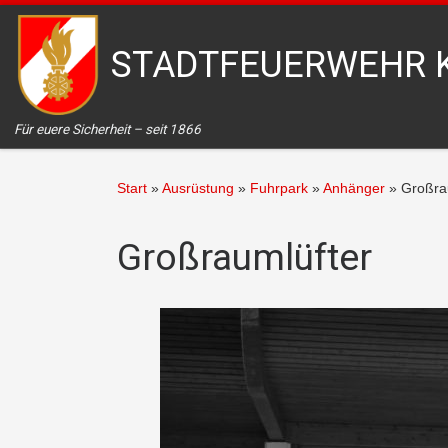
Zum Inhalt springen
STADTFEUERWEHR 
Für euere Sicherheit – seit 1866
Start
»
Ausrüstung
»
Fuhrpark
»
Anhänger
»
Großra
Großraumlüfter