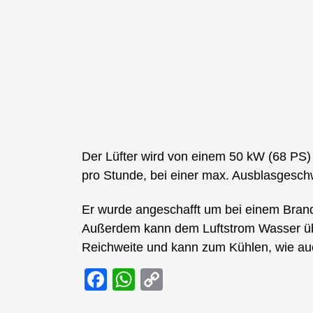
Der Lüfter wird von einem 50 kW (68 PS
pro Stunde, bei einer max. Ausblasgesch
Er wurde angeschafft um bei einem Brand 
Außerdem kann dem Luftstrom Wasser übe
Reichweite und kann zum Kühlen, wie a
F
W
C
a
h
o