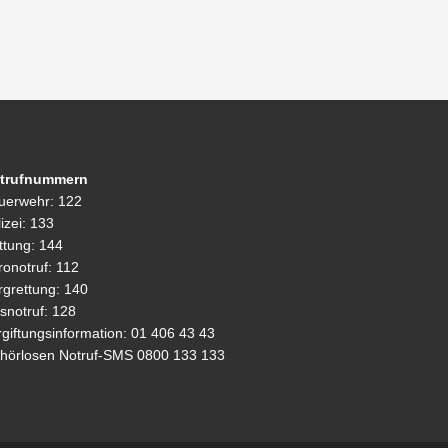
trufnummern
uerwehr: 122
izei: 133
ttung: 144
ronotruf: 112
rgrettung: 140
snotruf: 128
rgiftungsinformation: 01 406 43 43
hörlosen Notruf-SMS 0800 133 133