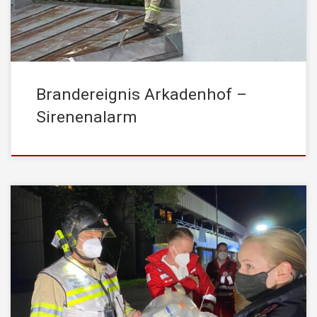
Alarmstufenerhöhung aus – somit Sirenenalarm für […]
Brandereignis Arkadenhof –
Sirenenalarm
Am Montag, den 10. Mai 2021, wurde die STADTFEUERWEHR
Kufstein um 22:23 Uhr von der Leitestelle Tirol mittels stiller
Alarmierung zu einem Gefahrenguteinsatz alarmiert.
Einsatzstichwort war dabei: „Vergiftung unbekannter Stoff“ Beim
Eintreffen des Einsatzleiters wurde dieser von der bereits
anwesenden Polizei informiert, dass jemand einen unbekannten