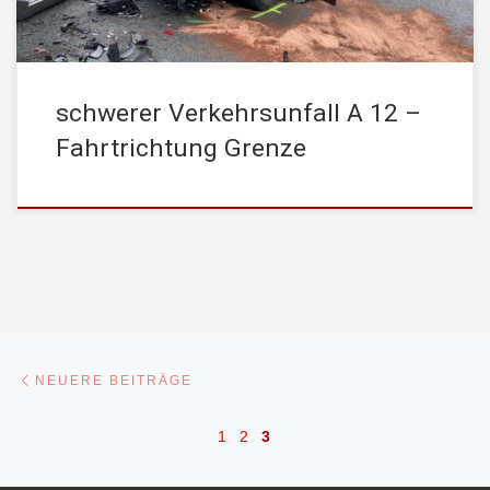
schwerer Verkehrsunfall A 12 –
Fahrtrichtung Grenze
Beitragsnavigation
Neuere Beiträge
NEUERE BEITRÄGE
1
2
3