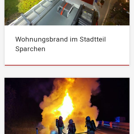
wurde die Einsatzart als […]
Wohnungsbrand im Stadtteil
Sparchen
Am Mittwoch , den 28. Juli 2021, wurde die STADTFEUERWEHR
Kufstein um 23:01 Uhr von der Leitstelle Tirol mittels stiller
Alarmierung mit dem Einsatzstichwort „Brand Fahrzeug“ zu einem
Brandeinsatz gerufen. Aus noch ungeklärter Ursache fing ein
Fahrzeug, auf der Inntalautobahn A12 – Fahrtrichtung Innsbruck,
Feuer. Beim Eintreffen der ersten Kräfte […]