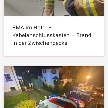
BMA im Hotel –
Kabelanschlusskasten – Brand
in der Zwischendecke
Am Freitag, den 12. November 2021, wurde die
STADTFEUERWEHR Kufstein um 20:19 Uhr mittels stiller
Alarmierung von der Leitstelle Tirol zu einer Rauchentwicklung in
einem Einfamilienhaus alarmiert. Beim Eintreffen durch den
ersten Gruppenkommandant wurde dies bestätigt. Da aus
mehreren Fenstern im Erdgeschoss bereits dichter Rauch drang,