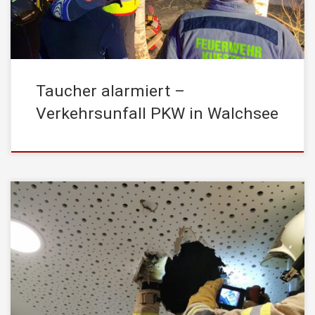
anschließend in den Walchsee gestürzt, wo das Fahrzeug […]
Taucher alarmiert –
Verkehrsunfall PKW in Walchsee
Am Dienstag, den 18. Jänner 2022, wurde die
STADTFEUERWEHR Kufstein am späten Abend zu einem
Sammelruf – Brandmeldealarm (Brandmeldung allgemein) in
einen Hotelbetrieb im Stadtzentrum alarmiert. Nach der ersten
Erkundung durch den Einsatzleiter konnte schnell festgestellt
werden, dass es sich bei diesem Brandmeldealarm um keinen
Täuschungs- oder Fehlalarm handelte. Im Raum […]