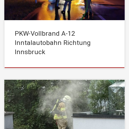
PKW-Vollbrand A-12
Inntalautobahn Richtung
Innsbruck
Am Mittwoch, den 23. Juni 2021, wurde die STADTFEUERWEHR
Kufstein um 18:04 Uhr mittels stiller Alarmierung zu einem
Brandereignis gerufen. Einsatzstichwort: Brand Mehrfamilienhaus
Dachgeschoss – im Stadtzentrum Beim Eintreffen der
Einsatzleitung war im betroffenen Bereich eine starke
Rauchentwicklung festzustellen und der Einsatzleiter gab daher