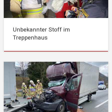
Stoff im Treppenhaus einer Wohnanlage […]
Unbekannter Stoff im
Treppenhaus
Am Dienstag , den 20. April 2021, wurde die STADFEUERWEHR
Kufstein um 12:39 Uhr von der Leitstelle Tirol mittels stiller
Alarmierung zu einem Verkehrsunfall gerufen. Einsatzstichwort
war dabei: “VU – Person eingeklemmt” Auf Höhe der
Autobahnauffahrt Kufstein- Süd kam es auf der A 12 –
Inntalautobahn in Fahrtrichtung Deutschland zu […]