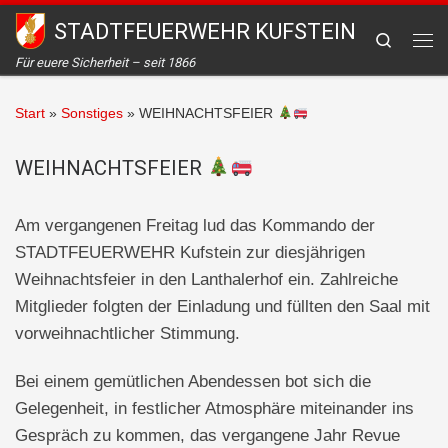
STADTFEUERWEHR KUFSTEIN
Zum Inhalt springen
Search
Me
Für euere Sicherheit – seit 1866
Start
»
Sonstiges
»
WEIHNACHTSFEIER
WEIHNACHTSFEIER
Am vergangenen Freitag lud das Kommando der
STADTFEUERWEHR Kufstein zur diesjährigen
Weihnachtsfeier in den Lanthalerhof ein. Zahlreiche
Mitglieder folgten der Einladung und füllten den Saal mit
vorweihnachtlicher Stimmung.
Bei einem gemütlichen Abendessen bot sich die
Gelegenheit, in festlicher Atmosphäre miteinander ins
Gespräch zu kommen, das vergangene Jahr Revue