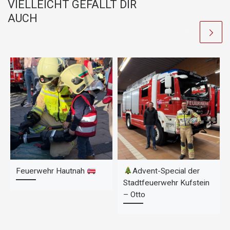
b
A
Li
VIELLEICHT GEFÄLLT DIR
o
p
n
AUCH
o
p
k
k
Feuerwehr Hautnah
Advent-Special der
Stadtfeuerwehr Kufstein
– Otto