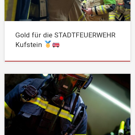
Retten von […]
Gold für die STADTFEUERWEHR
Kufstein
Am Samstag, den 20. April 2024, fand wieder einmal ein
Übungstag im Atemschutzstollen der STADTFEUERWEHR
Kufstein statt. Vertreten waren dieses Mal 18 Feuerwehren mit
insgesamt 28 Trupps. – 16 Trupps Bezirk Kufstein – 4 Trupps
Bezirk Schwaz – 8 Trupps Oberösterreich Auf Grund der
realitätsnahen Gegebenheiten stellt unsere Atemschutz-
Übungstrecke eine […]