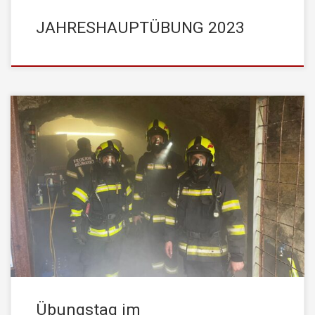
JAHRESHAUPTÜBUNG 2023
Am Samstag, den 29. April 2023, fand wieder einmal ein
Übungstag im Atemschutzstollen der STADTFEUERWEHR
Kufstein statt. Auf Grund der realitätsnahen Gegebenheiten stellt
unsere Atemschutz-Übungstrecke eine perfekte Möglichkeit dar,
um Kameraden für den Ernstfall bestens vorzubereiten. So
konnten 9 Übungsteilnehmer einen Teil ihrer praktischen
Atemschutzausbildung in unserem Stollen absolvieren und […]
Übungstag im