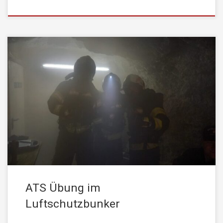
Nachdem wir im Frühjahr in den sozialen Medien von einer
Übungsmöglichkeit für ATS Trupps in unserem umgebauten
Luftschutzstollen berichteten, haben sich am Samstag, den 17.
Sept. 2022, wieder zahlreiche Feuerwehren von Nah und Fern
zum ATS Training eingefunden. Teilnehmende Feuerwehren
Bezirk Kufstein FF Angerberg FF Buchberg FF Mitterland FF
Oberau […]
ATS Übung im
Luftschutzbunker