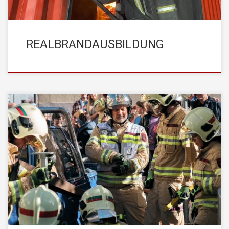
REALBRANDAUSBILDUNG
Am 28. Oktober 2023 fand die diesjährige Abschlussübung der
STADTFEUERWEHR Kufstein bei der Volksschule Kufstein Stadt
statt. Das außergewöhnlich schöne Herbstwetter trug dazu bei,
dass die Übung unter optimalen Bedingungen stattfinden konnte.
Angenommen wurde ein Dachstuhlbrand mit mehreren vermissten
Personen. Zusätzlich zu dieser Herausforderung gab es einen
zweiten Übungseinsatz, nämlich […]