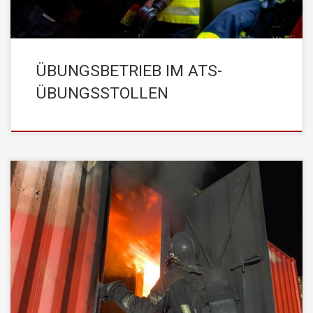
ÜBUNGSBETRIEB IM ATS-
ÜBUNGSSTOLLEN
Am vergangenen Wochenende (03.11.2023 – 05.11.2023) wurden
die diesjährigen Realbrandausbildungstage für Feuerwehren des
Bezirks Kufstein in Kirchbichl abgehalten. Die
STADTFEUERWEHR Kufstein stellte hierbei zwei
Atemschutztrupps, die die Brandcontainerstufen 1 und 2
absolvierten. Brandcontainer – Stufe 1: Durchgang 1:
Hitzegewöhnung, Brandverlauf,Entstehungsbrand / Vollbrand,
Veränderung von Rauch, Durchzündungen Durchgang 2:
Strahlrohrtechnik bei […]