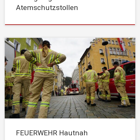
Atemschutzstollen
Am Samstag, den 22. Oktober 2022, fand zum Abschluss des
Übungsjahres eine Präsentation der STADTFEUERWEHR
Kufstein unter dem Motto „Feuerwehr Hautnah“ statt. Bei
Kaiserwetter strömten zahlreiche Schaulustige ins Stadtzentrum
um unsere Fahrzeuge, Anhänger, Boote und Gerätschaften aus
der Nähe zu Begutachten, Fragen zu stellen, bzw. unter Anleitung
selbst diverse Geräte […]
FEUERWEHR Hautnah