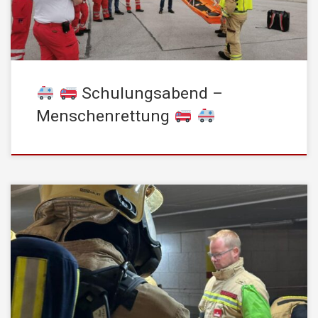
Rettungsdienst stärkt nicht nur die interdisziplinäre
Zusammenarbeit, sondern verbessert […]
Schulungsabend –
Menschenrettung
Am gestrigen Samstag nahm ein Trupp der STADTFEUERWEHR
Kufstein am Atemschutz-Leistungsbewerb in Scheffau teil und
konnte in der Kategorie GOLD erfolgreich abschließen. Der
Atemschutz-Leistungsbewerb stellt die Teilnehmer vor
herausfordernde Aufgaben, die hohe körperliche Fitness,
technisches Wissen und Teamarbeit erfordern. Zu den
Prüfungsaufgaben gehören unter anderem das Suchen und