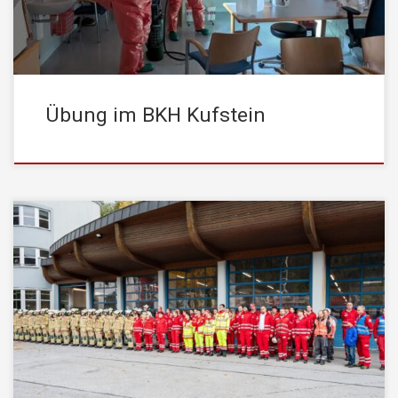
schwerem Atemschutz gerettet werden mussten. Die Drehleiter
[…]
Übung im BKH Kufstein
Am 25. Oktober 2025 fand die diesjährige Jahresabschlussübung
der Stadtfeuerwehr Kufstein statt. Den feierlichen Auftakt bildete
die offizielle Übergabe der neuen Drehleiter, die von
Bürgermeister Mag. Martin Krumschnabel und Bezirkshauptmann
Dr. Kurt Berek an die Feuerwehr übergeben wurde. Beide
bedankten sich bei den Einsatzkräften für ihren unermüdlichen
Einsatz und betonten […]