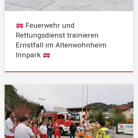
Feuerwehr und
Rettungsdienst trainieren
Ernstfall im Altenwohnheim
Innpark
Am Montagabend, den 14. April 2025, trafen wir uns zu einem
gemeinsamen Schulungs- und Erfahrungsaustausch mit
Notärzten und Einsatzleitern des Rettungsdienstes. Im
Mittelpunkt standen zwei einsatzrelevante Themen: Technische
Menschenrettung nach Verkehrsunfällen Personenbergung mit der
Drehleiter Der offene Austausch zwischen Feuerwehr und