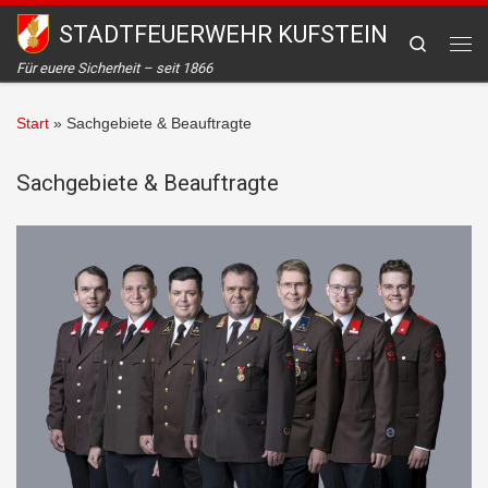
STADTFEUERWEHR KUFSTEIN
Zum Inhalt springen
Search
Me
Für euere Sicherheit – seit 1866
Start
»
Sachgebiete & Beauftragte
Sachgebiete & Beauftragte