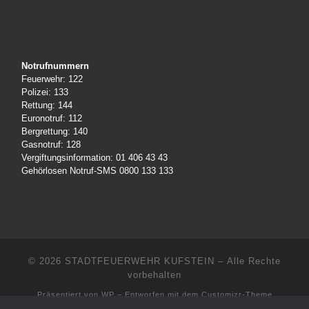
Notrufnummern
Feuerwehr: 122
Polizei: 133
Rettung: 144
Euronotruf: 112
Bergrettung: 140
Gasnotruf: 128
Vergiftungsinformation: 01 406 43 43
Gehörlosen Notruf-SMS 0800 133 133
© 2026
STADTFEUERWEHR KUFSTEIN
– Alle Rechte
vorbehalten
Präsentiert von
WP
– Entworfen mit dem
Customizr-Theme