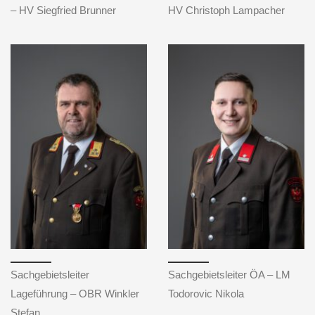
– HV Siegfried Brunner
HV Christoph Lampacher
Sachgebietsleiter
Sachgebietsleiter ÖA – LM
Lageführung – OBR Winkler
Todorovic Nikola
Stefan