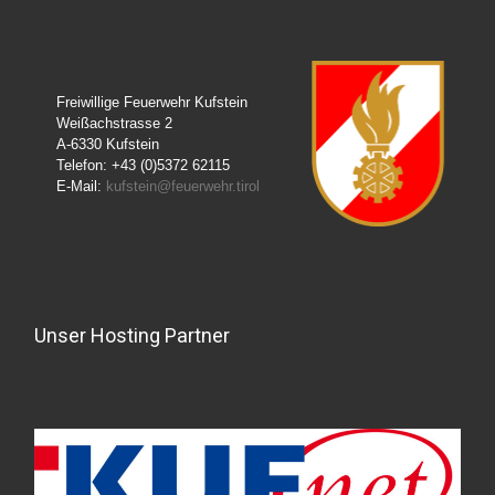
o
p
n
o
p
k
k
Freiwillige Feuerwehr Kufstein
Weißachstrasse 2
A-6330 Kufstein
Telefon: +43 (0)5372 62115
E-Mail:
kufstein@feuerwehr.tirol
Unser Hosting Partner