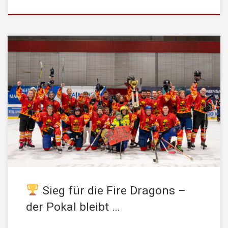
Am Samstag, den 10. Jänner 2026 ging in der Eisarena Kufstein
vor rund 250 Zuschauern ein echtes Highlight über die Bühne:
Das Eishockey-Duell zwischen der STADTFEUERWEHR
Kufstein und der Freiwillige Feuerwehr NIEDERNDORF bot alles,
was ein spannendes Spiel braucht – Tempo, starke Zweikämpfe
und jede Menge Emotionen auf dem Eis. […]
Sieg für die Fire Dragons –
der Pokal bleibt …