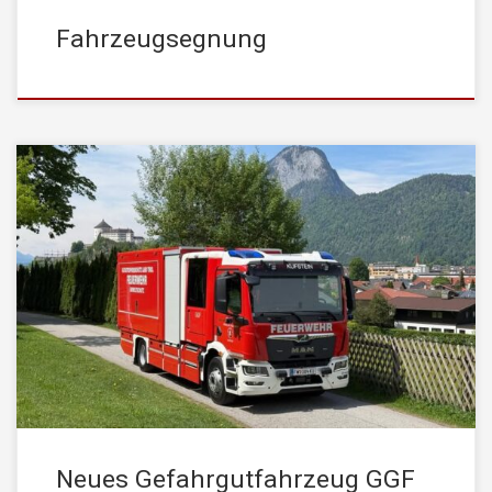
Fahrzeugsegnung
Am Freitag, den 8. Mai 2026, wurde an der Landes-
Feuerwehrschule Tirol in Telfs das neue Gefahrgutfahrzeug
offiziell an die Stadtfeuerwehr Kufstein übergeben. Das neue
Fahrzeug basiert auf einem MAN 15.250 BL Fahrgestell mit
Kofferaufbau und ist mit moderner Ausrüstung für Schadstoff- und
Gefahrguteinsätze ausgestattet. Dazu zählen unter anderem
Container mit […]
Neues Gefahrgutfahrzeug GGF