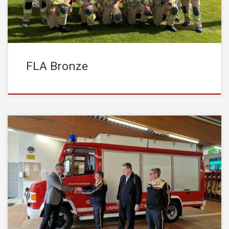
Bewerbsgruppe den Disziplinen „Löschangriff“ und „Staffellauf“
und konnte […]
FLA Bronze
Ein zweites Leben im Dienst der Sicherheit: Unser
Gefahrgutfahrzeug zieht um! Nach 33 Jahren im Dienst der
Feuerwehr wurde das in Kufstein stationierte Gefahrgutfahrzeug
(Baujahr 1993) im Rahmen einer Aktion des Landes Tirol an das
Feuerwehrwesen im rumänischen Kreis Satu Mare übergeben.
Nachdem das Fahrzeug kürzlich bei uns durch ein […]