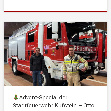
In der Adventzeit möchten wir heuer wieder die Gelegenheit
nutzen, um euch jene Menschen vorzustellen, die tagtäglich für
die Sicherheit unserer Stadt einstehen. Zug 1:
Gruppenkommandant Otto Albrecht junior Otto begann seine
Feuerwehrlaufbahn im Jahr 2009 mit dem Eintritt in die
Jugendgruppe der Stadtfeuerwehr Kufstein. Schon damals zeigte
sich seine große Begeisterung […]
Advent-Special der
Stadtfeuerwehr Kufstein – Otto