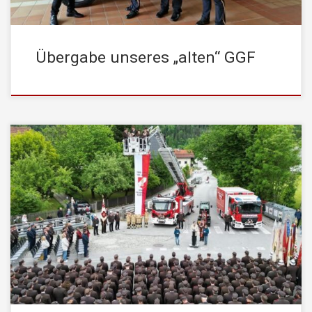
Übergabe unseres „alten“ GGF
Im Zuge unseres Festakts durften wir drei Fahrzeuge feierlich
segnen lassen: unsere neue Drehleiter, das kürzlich eingetroffene
Gefahrgutfahrzeug sowie unseren Hoflader. Ein besonderer Dank
gilt der hohen Geistlichkeit mit Feuerwehrkurat Dr. Josef Pletzer
sowie Evang. Pfarrer Thomas Müller, die die Segnung unserer
Fahrzeuge durchgeführt und diesen feierlichen Moment begleitet
haben. […]