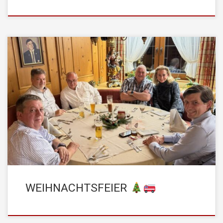
Am vergangenen Freitag lud das Kommando der
STADTFEUERWEHR Kufstein zur diesjährigen Weihnachtsfeier
in den Lanthalerhof ein. Zahlreiche Mitglieder folgten der
Einladung und füllten den Saal mit vorweihnachtlicher Stimmung.
Bei einem gemütlichen Abendessen bot sich die Gelegenheit, in
festlicher Atmosphäre miteinander ins Gespräch zu kommen, das
vergangene Jahr Revue passieren zu […]
WEIHNACHTSFEIER