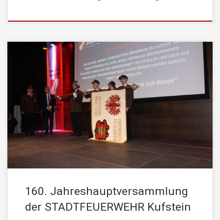
Am Freitag, 20. Februar 2026 fand die 160.
Jahreshauptversammlung der STADTFEUERWEHR Kufstein im
Kultur Quartier Kufstein statt. Zahlreiche Ehrengäste aus Politik,
Verwaltung und befreundeten Blaulichtorganisationen nahmen an
der Veranstaltung teil. Rückblick auf das Jahr 2025 Im Rahmen
der Versammlung wurde die Einsatzstatistik des vergangenen
Jahres präsentiert. Die STADTFEUERWEHR Kufstein leistete
[…]
160. Jahreshauptversammlung
der STADTFEUERWEHR Kufstein