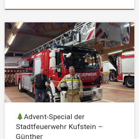
In der Adventzeit möchten wir heuer wieder die Gelegenheit
nutzen, um jene Menschen vorzustellen, die Tag für Tag für die
Sicherheit unserer Stadt einstehen. Zug 1: Gruppenkommandant
Günther Höhne Günther trat 1998 in den Aktivstand der
Stadtfeuerwehr Kufstein ein – und war von Beginn an einer
unserer verlässlichsten Spezialisten: als […]
Advent-Special der
Stadtfeuerwehr Kufstein –
Günther