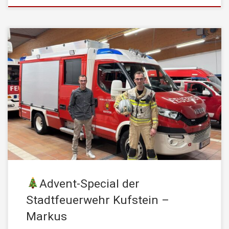
In der Adventzeit möchten wir heuer wieder die Gelegenheit
nutzen, um euch jene Menschen vorzustellen, die tagtäglich für
die Sicherheit unserer Stadt einstehen. Zug 1:
Gruppenkommandant Markus Winkler Markus begann seine
Feuerwehrlaufbahn 2004 mit dem Eintritt in die Jugendgruppe der
Stadtfeuerwehr Kufstein. Schon früh zeigte sich sein Interesse
am Feuerwehrwesen und seine […]
Advent-Special der
Stadtfeuerwehr Kufstein –
Markus