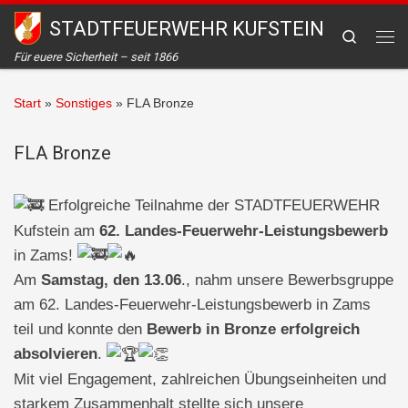
STADTFEUERWEHR KUFSTEIN
Zum Inhalt springen
Search
Me
Für euere Sicherheit – seit 1866
Start
»
Sonstiges
»
FLA Bronze
FLA Bronze
Erfolgreiche Teilnahme der STADTFEUERWEHR
Kufstein am
62. Landes-Feuerwehr-Leistungsbewerb
in Zams!
Am
Samstag, den 13.06
., nahm unsere Bewerbsgruppe
am 62. Landes-Feuerwehr-Leistungsbewerb in Zams
teil und konnte den
Bewerb in Bronze erfolgreich
absolvieren
.
Mit viel Engagement, zahlreichen Übungseinheiten und
starkem Zusammenhalt stellte sich unsere