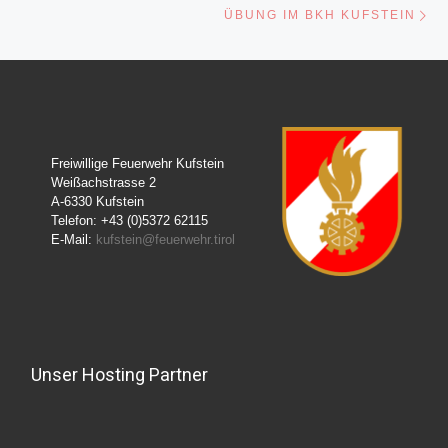
Nä
ÜBUNG IM BKH KUFSTEIN
Freiwillige Feuerwehr Kufstein
Weißachstrasse 2
A-6330 Kufstein
Telefon: +43 (0)5372 62115
E-Mail:
kufstein@feuerwehr.tirol
Unser Hosting Partner