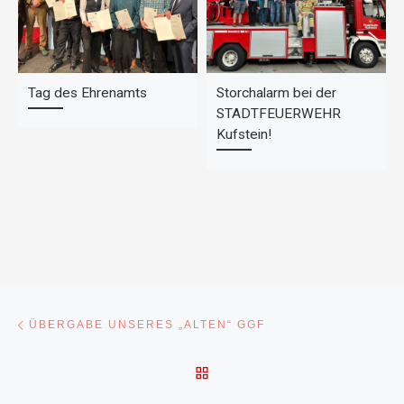
Tag des Ehrenamts
Storchalarm bei der
STADTFEUERWEHR
Kufstein!
Beitragsnavigation
Vorheriger Beitrag
ÜBERGABE UNSERES „ALTEN“ GGF
ZURÜCK ZUR BEITRAGSL