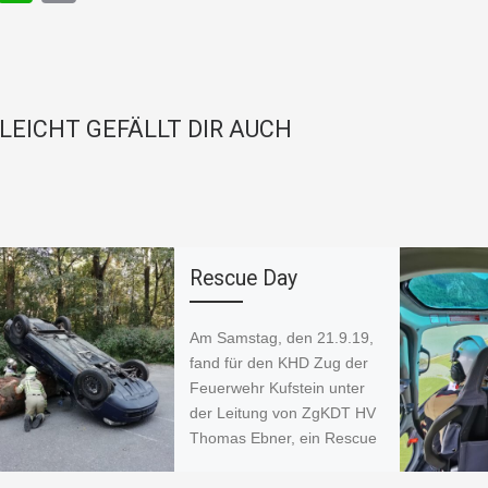
a
h
o
c
at
p
e
s
y
b
A
Li
LLEICHT GEFÄLLT DIR AUCH
o
p
n
o
p
k
k
Rescue Day
Am Samstag, den 21.9.19,
fand für den KHD Zug der
Feuerwehr Kufstein unter
der Leitung von ZgKDT HV
Thomas Ebner, ein Rescue
[…]