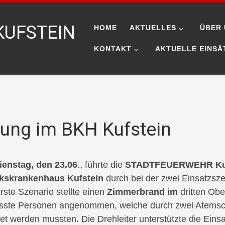
KUFSTEIN
HOME
AKTUELLES
ÜBER 
KONTAKT
AKTUELLE EINSÄ
ung im BKH Kufstein
ienstag, den 23.06
., führte die
STADTFEUERWEHR Kuf
rkskrankenhaus Kufstein
durch bei der zwei Einsatzsze
rste Szenario stellte einen
Zimmerbrand im
dritten Obe
sste Personen angenommen, welche durch zwei Atemsc
tet werden mussten. Die Drehleiter unterstützte die Ei