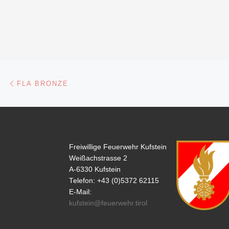
Beitragsnavigation
Vorheriger Beitrag
FLA BRONZE
Freiwillige Feuerwehr Kufstein
Weißachstrasse 2
A-6330 Kufstein
Telefon: +43 (0)5372 62115
E-Mail:
kufstein@feuerwehr.tirol