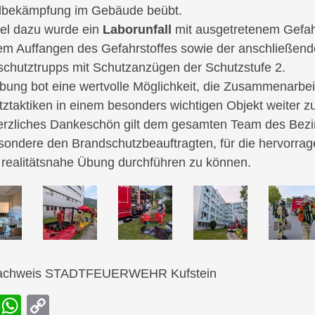
dbekämpfung im Gebäude beübt.
lel dazu wurde ein
Laborunfall
mit ausgetretenem Gefahr
em Auffangen des Gefahrstoffes sowie der anschließen
chutztrupps mit Schutzanzügen der Schutzstufe 2.
bung bot eine wertvolle Möglichkeit, die Zusammenarbei
tztaktiken in einem besonders wichtigen Objekt weiter zu
erzliches Dankeschön gilt dem gesamten Team des Bezi
sondere den Brandschutzbeauftragten, für die hervorrag
 realitätsnahe Übung durchführen zu können.
nachweis STADTFEUERWEHR Kufstein
F
W
C