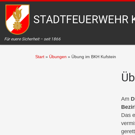
Zum Inhalt springen
STADTFEUERWEHR 
Für euere Sicherheit – seit 1866
Start
»
Übungen
»
Übung im BKH Kufstein
Üb
Am
D
Bezi
Das e
vermi
geret