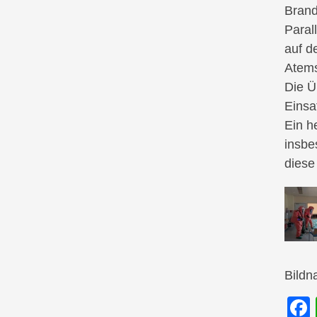
Bran
Paral
auf d
Atems
Die Ü
Einsa
Ein h
insbe
diese
Bild