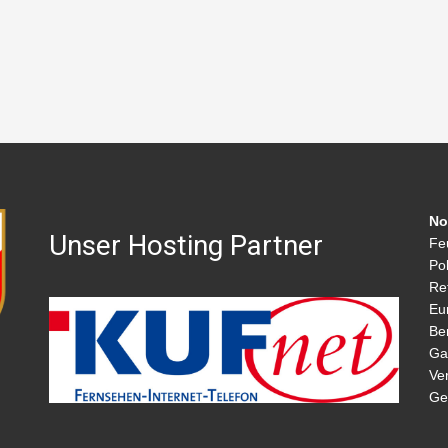
No
Unser Hosting Partner
Fe
Pol
Re
Eu
Be
Ga
Ve
Ge