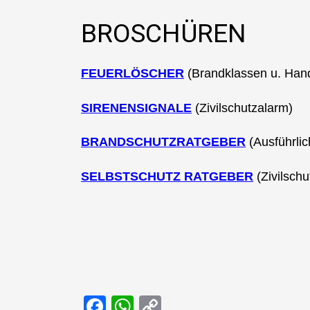
BROSCHÜREN
FEUERLÖSCHER
(Brandklassen u. Han
SIRENENSIGNALE
(Zivilschutzalarm)
BRANDSCHUTZRATGEBER
(Ausführli
SELBSTSCHUTZ RATGEBER
(Zivilschu
F
W
C