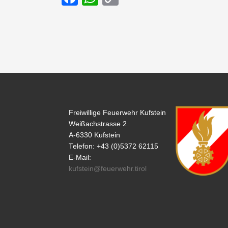
a
h
o
c
at
p
e
s
y
b
A
Li
o
p
n
o
p
k
k
Freiwillige Feuerwehr Kufstein
Weißachstrasse 2
A-6330 Kufstein
Telefon: +43 (0)5372 62115
E-Mail:
kufstein@feuerwehr.tirol