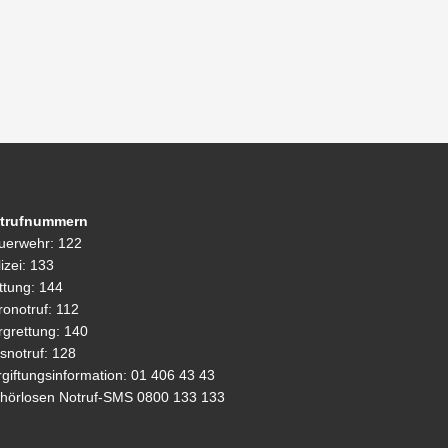
trufnummern
uerwehr: 122
izei: 133
ttung: 144
ronotruf: 112
rgrettung: 140
snotruf: 128
rgiftungsinformation: 01 406 43 43
hörlosen Notruf-SMS 0800 133 133