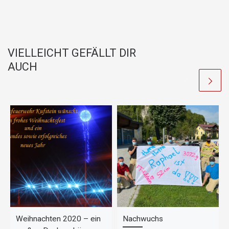
a
h
o
c
at
p
e
s
y
b
A
Li
VIELLEICHT GEFÄLLT DIR
o
p
n
AUCH
o
p
k
k
Weihnachten 2020 – ein
Nachwuchs