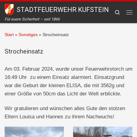
STADTFEUERWEHR KUFSTEIN
Zum Inhalt springen
Search
Me
Für euere Sicherheit – seit 1866
Start
»
Sonstiges
»
Strocheinsatz
Strocheinsatz
Am 03. Februar 2024, wurde unser Feuerwehrstorch um
16:49 Uhr zu einem Einsatz alarmiert. Einsatzgrund
war die Geburt der kleinen ELISA, die mit 3562g und
einer Größe von 50cm das Licht der Welt erblickte.
Wir gratulieren und wünschen alles Gute den stolzen
Eltern Louisa und Hannes zu ihrem Nachwuchs!