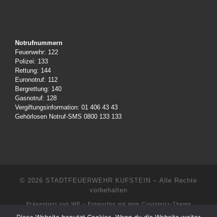
Notrufnummern
Feuerwehr: 122
Polizei: 133
Rettung: 144
Euronotruf: 112
Bergrettung: 140
Gasnotruf: 128
Vergiftungsinformation: 01 406 43 43
Gehörlosen Notruf-SMS 0800 133 133
© 2026
STADTFEUERWEHR KUFSTEIN
– Alle Rechte
vorbehalten
Präsentiert von
WP
– Entworfen mit dem
Customizr-Theme