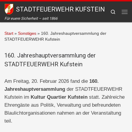
STADTFEUERWEHR KUFSTEIN
Zum Inhalt springen
Search
Me
Für euere Sicherheit – seit 1866
Start
»
Sonstiges
»
160. Jahreshauptversammlung der
STADTFEUERWEHR Kufstein
160. Jahreshauptversammlung der
STADTFEUERWEHR Kufstein
Am Freitag, 20. Februar 2026 fand die
160.
Jahreshauptversammlung
der STADTFEUERWEHR
Kufstein im
Kultur Quartier Kufstein
statt. Zahlreiche
Ehrengäste aus Politik, Verwaltung und befreundeten
Blaulichtorganisationen nahmen an der Veranstaltung
teil.