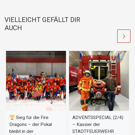
e
s
y
b
A
Li
VIELLEICHT GEFÄLLT DIR
o
p
n
AUCH
o
p
k
k
Sieg für die Fire
ADVENTSSPECIAL (2/4)
Dragons – der Pokal
– Kassier der
bleibt in der
STADTFEUERWEHR