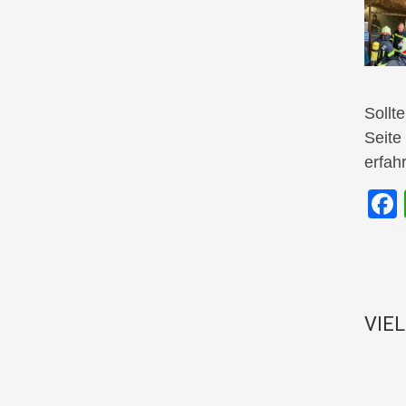
Sollt
Seite
erfah
VIE