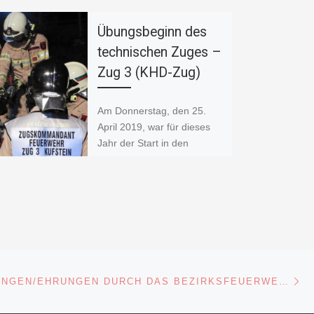
Übungsbeginn des
technischen Zuges –
Zug 3 (KHD-Zug)
Am Donnerstag, den 25.
April 2019, war für dieses
Jahr der Start in den
Übungsbetrieb des
technischen Zuges – Zug 3
(KHD-Zug). […]
F
W
C
a
h
o
c
at
p
Nä
ISTE
BEFÖRDERUNGEN/EHRUNGEN DURCH DAS BEZIRKSFEUERWEHRKOMMANDO
e
s
y
b
A
Li