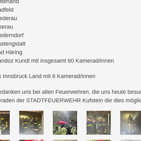
tterland
dfeld
ederau
berau
ederndorf
stengstatt
d Häring
ndoz Kundl mit insgesamt 60 Kamerad/innen
k Innsbruck Land mit 6 Kamerad/innen
edanken uns bei allen Feuerwehren, die uns heute besuc
raden der STADTFEUERWEHR Kufstein die dies möglic