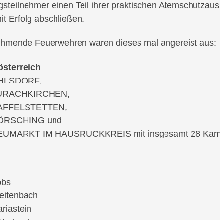
steilnehmer einen Teil ihrer praktischen Atemschutzaus
it Erfolg abschließen.
ehmende Feuerwehren waren dieses mal angereist aus:
österreich
HLSDORF,
URACHKIRCHEN,
AFFELSTETTEN,
ÖRSCHING und
EUMARKT IM HAUSRUCKKREIS mit insgesamt 28 Kame
bbs
eitenbach
riastein