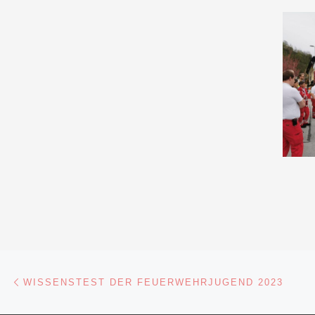
Beitragsnavigation
Vorheriger Beitrag
WISSENSTEST DER FEUERWEHRJUGEND 2023