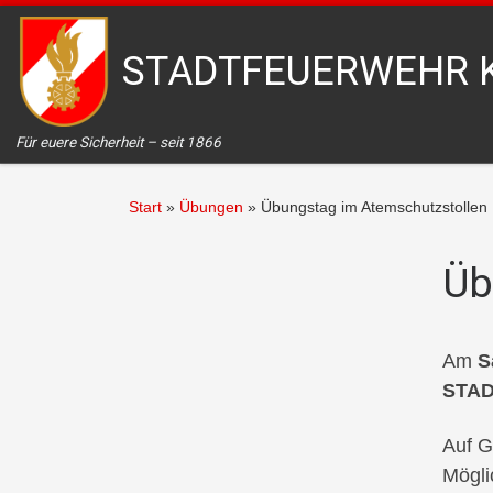
Zum Inhalt springen
STADTFEUERWEHR 
Für euere Sicherheit – seit 1866
Start
»
Übungen
»
Übungstag im Atemschutzstollen
Üb
Am
S
STAD
Auf G
Mögli