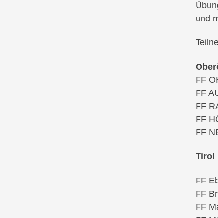
Übung
und m
Teiln
Ober
FF O
FF A
FF R
FF H
FF N
Tirol
FF E
FF Br
FF Ma