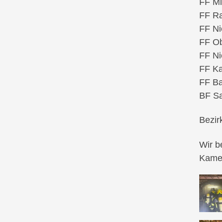
FF Mi
FF Ra
FF Ni
FF O
FF Ni
FF Ka
FF Ba
BF Sa
Bezir
Wir b
Kame