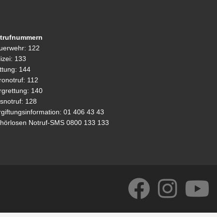
o
p
n
o
p
k
trufnummern
k
uerwehr: 122
izei: 133
ttung: 144
ronotruf: 112
rgrettung: 140
snotruf: 128
rgiftungsinformation: 01 406 43 43
hörlosen Notruf-SMS 0800 133 133