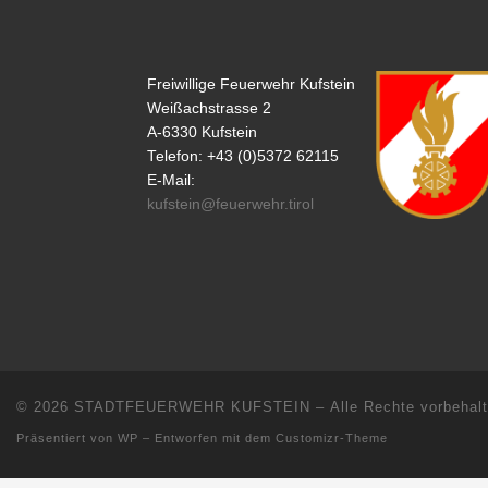
Freiwillige Feuerwehr Kufstein
Weißachstrasse 2
A-6330 Kufstein
Telefon: +43 (0)5372 62115
E-Mail:
kufstein@feuerwehr.tirol
© 2026
STADTFEUERWEHR KUFSTEIN
– Alle Rechte vorbehal
Präsentiert von
WP
– Entworfen mit dem
Customizr-Theme