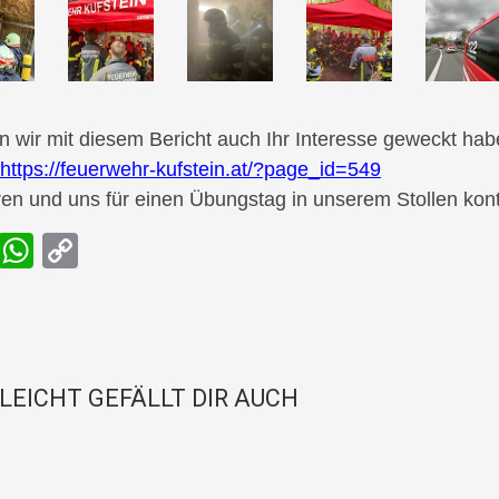
en wir mit diesem Bericht auch Ihr Interesse geweckt ha
https://feuerwehr-kufstein.at/?page_id=549
ren und uns für einen Übungstag in unserem Stollen kont
F
W
C
a
h
o
c
at
p
e
s
y
b
A
Li
LLEICHT GEFÄLLT DIR AUCH
o
p
n
o
p
k