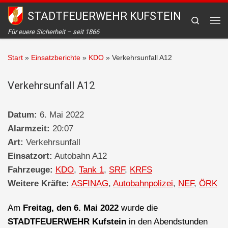
STADTFEUERWEHR KUFSTEIN
Zum Inhalt springen
Search
Me
Für euere Sicherheit – seit 1866
Start
»
Einsatzberichte
»
KDO
»
Verkehrsunfall A12
Verkehrsunfall A12
Datum:
6. Mai 2022
Alarmzeit:
20:07
Art:
Verkehrsunfall
Einsatzort:
Autobahn A12
Fahrzeuge:
KDO
,
Tank 1
,
SRF
,
KRFS
Weitere Kräfte:
ASFINAG
,
Autobahnpolizei
,
NEF
,
ÖRK
Am
Freitag, den 6. Mai 2022
wurde die
STADTFEUERWEHR Kufstein
in den Abendstunden