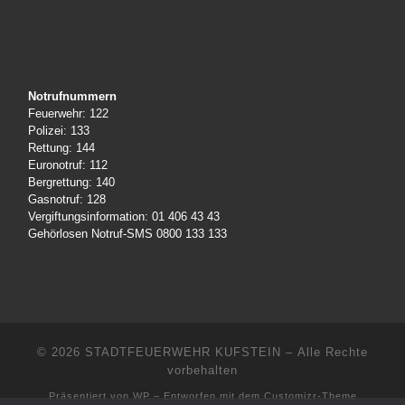
Notrufnummern
Feuerwehr: 122
Polizei: 133
Rettung: 144
Euronotruf: 112
Bergrettung: 140
Gasnotruf: 128
Vergiftungsinformation: 01 406 43 43
Gehörlosen Notruf-SMS 0800 133 133
© 2026
STADTFEUERWEHR KUFSTEIN
– Alle Rechte
vorbehalten
Präsentiert von
WP
– Entworfen mit dem
Customizr-Theme