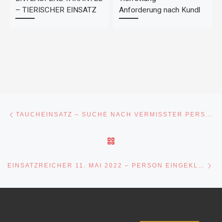
– TIERISCHER EINSATZ
Anforderung nach Kundl
Beitragsnavigation
Vorheriger Beitrag
TAUCHEINSATZ – SUCHE NACH VERMISSTER PERSON IN INNSBRUCK
ZURÜCK ZUR BEITRAGSL
Nä
EINSATZREICHER 11. MAI 2022 – PERSON EINGEKLEMMT – PKW BRAND – KIEFERSFELDEN WOHNUNGSBRAND