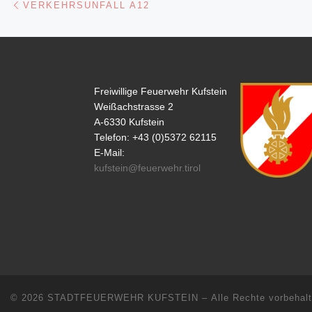
VERKEHRSUNFALL A12
Freiwillige Feuerwehr Kufstein
Weißachstrasse 2
A-6330 Kufstein
Telefon: +43 (0)5372 62115
E-Mail:
kufstein@feuerwehr.tirol
© 2026
STADTFEUERWEHR KUFSTEIN
– Alle Rechte vorbehal