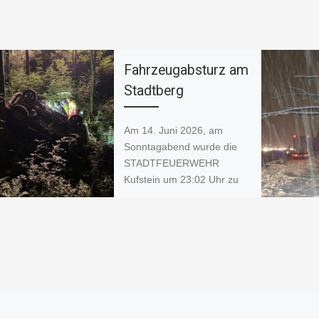
o
p
k
k
Fahrzeugabsturz am
Stadtberg
Am 14. Juni 2026, am
Sonntagabend wurde die
STADTFEUERWEHR
Kufstein um 23:02 Uhr zu
einem Verkehrsunfall am
Stadtberg alarmiert. Ein
Pkw war […]
F
W
C
a
h
o
c
at
p