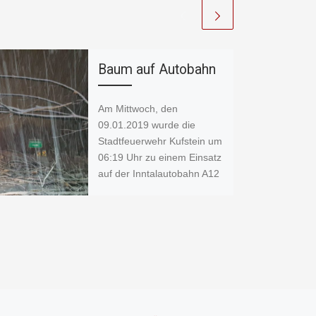
Baum auf Autobahn
Am Mittwoch, den
09.01.2019 wurde die
Stadtfeuerwehr Kufstein um
06:19 Uhr zu einem Einsatz
auf der Inntalautobahn A12
(bei Km 13, Richtung
Innsbruck) […]
F
W
C
a
h
o
c
at
p
e
s
y
Nä