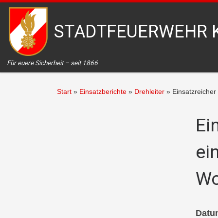
Zum Inhalt springen
STADTFEUERWEHR 
Für euere Sicherheit – seit 1866
Start
»
Einsatzberichte
»
Drehleiter
»
Einsatzreiche
Ei
ei
Wo
Datu