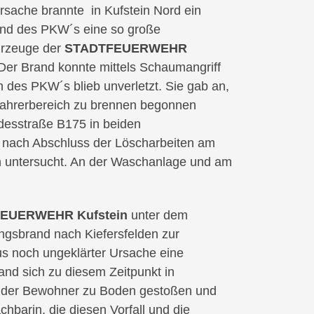
rsache brannte in Kufstein Nord ein
and des PKW´s eine so große
hrzeuge der
STADTFEUERWEHR
 Der Brand konnte mittels Schaumangriff
n des PKW´s blieb unverletzt. Sie gab an,
Fahrerbereich zu brennen begonnen
desstraße B175 in beiden
de nach Abschluss der Löscharbeiten am
 untersucht. An der Waschanlage und am
EUERWEHR Kufstein
unter dem
sbrand nach Kiefersfelden zur
us noch ungeklärter Ursache eine
and sich zu diesem Zeitpunkt in
e der Bewohner zu Boden gestoßen und
hbarin, die diesen Vorfall und die