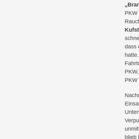
„Bra
PKW i
Rauch
Kufst
schne
dass 
hatte
Fahrt
PKW, 
PKW e
Nach
Einsa
Unter
Verpu
unmit
blieb