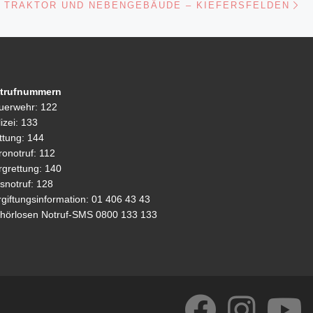
ISTE
b
A
Li
 TRAKTOR UND NEBENGEBÄUDE – KIEFERSFELDEN
o
p
n
o
p
k
k
trufnummern
uerwehr: 122
izei: 133
ttung: 144
ronotruf: 112
rgrettung: 140
snotruf: 128
rgiftungsinformation: 01 406 43 43
hörlosen Notruf-SMS 0800 133 133