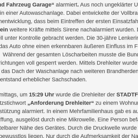
nd Fahrzeug Garage“
alarmiert
.
Aus noch ungeklärter U
n einer Autowaschanlage. Dabei entwickelte der Vollbr
entwicklung, dass beim Eintreffen der ersten Einsatzfa
ein
weitere Kräfte mittels Sirene nachalarmiert wurden.
ll unter Kontrolle gebracht werden. Die 30-jähre Lenkeri
das Auto ohne einen erkennbaren äußeren Einfluss im 
. Während der gesamten Löscharbeiten musste die Bun
richtungen voll gesperrt werden. Mittels Drehleiter wur
das Dach der Waschanlage nach weiteren Brandherden
ntstand erheblicher Sachschaden.
mittags, um
15:29 Uhr
wurde die Drehleiter der
STADTF
tzstichwort
„Anforderung Drehleiter“
zu einem Wohnung
stützung alarmiert. In einem Mehrfamilienhaus gab es a
ffung, ausgelöst durch eine Mikrowelle. Eine Person bef
telbarer Nähe des Gerätes. Durch die Druckwelle wurd
 bewusstlos liegen. Nur durch die Aufmerksamkeit der Nac