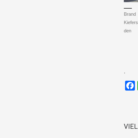
Brand
Kiefers
den
.
VIE