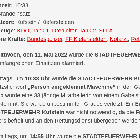
zeit:
10:33
randeinsatz
tzort:
Kufstein / Kiefersfelden
zeuge:
KDO
,
Tank 1
,
Drehleiter
,
Tank 2
,
SLFA
re Kräfte:
Bundespolizei
,
FF Kiefersfelden
,
Notarzt
,
Ret
ittwoch, den 11. Mai 2022
wurde die
STADTFEUERWEH
umfangreichen Einsätzen alarmiert.
ttags, um
10:33 Uhr
wurde die
STADTFEUERWEHR Ku
tzstichwort
„Person eingeklemmt Maschine“
in den Ge
eb wurde eine 33-jährige Mitarbeiterin von einem Gabels
klemmt. Sie wurde unbestimmten Grades verletzt. Ein Ei
TFEUERWEHR Kufstein
war nicht notwendig, da die 
ers befreit und an den Rettungsdienst übergeben werden
ittags, um
14:55 Uhr
wurde die
STADTFEUERWEHR K