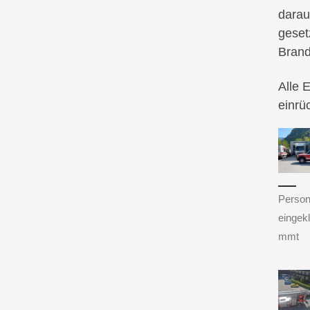
darau
geset
Brand
Alle 
einrü
Perso
eingek
mmt