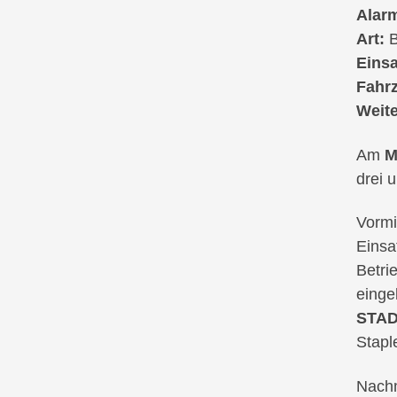
Alarm
Art:
B
Einsa
Fahr
Weite
Am
M
drei 
Vormi
Einsa
Betri
einge
STAD
Stapl
Nachm