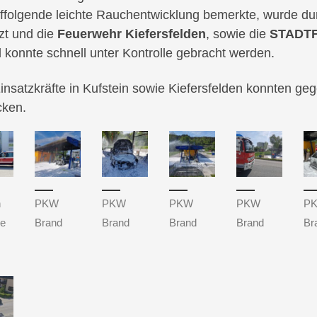
ffolgende leichte Rauchentwicklung bemerkte, wurde dur
zt und die
Feuerwehr Kiefersfelden
, sowie die
STADTF
 konnte schnell unter Kontrolle gebracht werden.
Einsatzkräfte in Kufstein sowie Kiefersfelden konnten g
cken.
n
PKW
PKW
PKW
PKW
P
le
Brand
Brand
Brand
Brand
Br