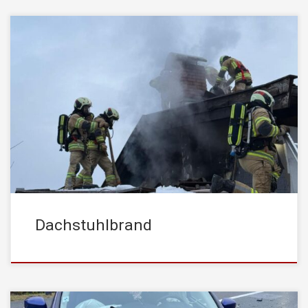
In den frühen Morgenstunden wurde die STADTFEUERWEHR
Kufstein um 06:54 Uhr zu einem Dachstuhlbrand in einem
Mehrfamilienhaus im Stadtteil Zell alarmiert. Die
Brandbekämpfung erfolgte über einen kombinierten Innen- und
Außenangriff mit insgesamt drei Atemschutztrupps. Zusätzlich
wurde über die Drehleiter ein Löschangriff von außen über das
Dach durchgeführt. Zur gezielten Brandbekämpfung […]
Dachstuhlbrand