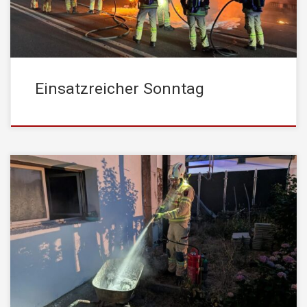
im Freien […]
Einsatzreicher Sonntag
Am 26.06. um 21:35 Uhr wurde die STADTFEUERWEHR
Kufstein mit dem Einsatzstichwort „Brand EFH Stockwerk“ in den
Stadtteil Zell alarmiert. Vor Ort wurde ein Fettbrand in einer Küche
festgestellt. Der Bewohner hatte bereits eigene Löschversuche
unternommen und sich dabei leicht verletzt. Die
STADTFEUERWEHR Kufstein brachte die Lage unter schwerem
Atemschutz […]