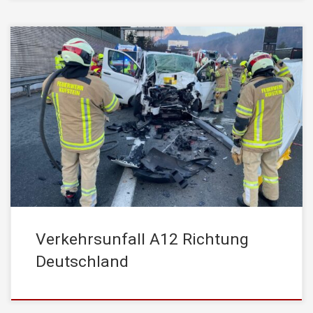
Am 04.03.2026 um 07:00 Uhr wurde die STADTFEUERWEHR
Kufstein zu einem schweren Verkehrsunfall auf der Autobahn A12
in Fahrtrichtung Deutschland alarmiert. Ein PKW war auf einen
LKW aufgefahren, dabei wurde eine Person im Fahrzeug
eingeklemmt. Die eingeklemmte Person musste mittels
hydraulischen Rettungsgerät aus dem Unfallfahrzeug befreit
werden. Parallel dazu wurde […]
Verkehrsunfall A12 Richtung
Deutschland