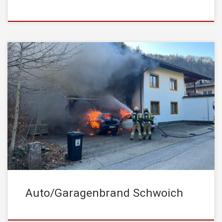
Am 5. März 2026 wurde die STADTFEUERWEHR Kufstein um
11:32 Uhr zu einem Brand eines Mehrfamilienhauses nach
Schwoich nachalarmiert. Ausgerückt wurde mit der Drehleiter
sowie dem Tanklöschfahrzeug zur Unterstützung der örtlichen
Einsatzkräfte. Beim Eintreffen standen zwei PKW in Vollbrand,
und das Feuer hatte bereits auf den Dachstuhl der angrenzenden
Garage […]
Auto/Garagenbrand Schwoich