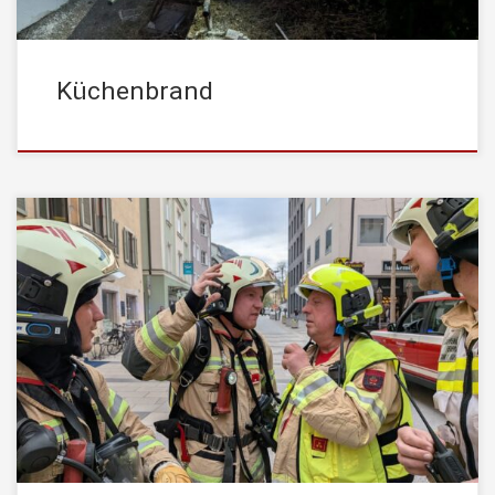
Küchenbrand
Am 09.04. um 15:36 Uhr wurde die STADTFEUERWEHR
Kufstein mit dem Einsatzstichwort „Brand Gewerbe“ alarmiert.
Entgegen der Erstmeldung ging die Rauchentwicklung nicht von
dem Gewerbeobjekt sondern von den Wohnungen im gleichen
Gebäude aus. Ein rauchender E-Roller konnte als Ursache für die
starke Rauchentwicklung festgestellt werden – ein offenes Feuer
lag […]