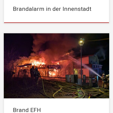
Brandalarm in der Innenstadt
Am Dienstag den, 24.03.2026 wurde die STADTFEUERWEHR
Kufstein um 23:23 Uhr zu einem Unterstützungseinsatz mit der
Drehleiter nach Langkampfen alarmiert. Beim Eintreffen der
Einsatzkräfte stand die Garage eines Wohnhauses bereits in
Vollbrand. Das Feuer hatte zu diesem Zeitpunkt bereits auf das
Wohngebäude sowie den Dachstuhl übergegriffen. Dank des
schnellen und […]
Brand EFH