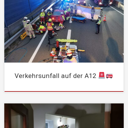
Am Mittwoch, dem 27. August, wurde die STADTFEUERWEHR
Kufstein um 05:51 Uhr zu einem Verkehrsunfall mit
eingeklemmten Personen auf der A12 in Fahrtrichtung Arlberg
alarmiert. Ersten Meldungen zufolge waren zwei Personen in
einem Pkw eingeschlossen. Beim Eintreffen der Einsatzkräfte
bestätigte sich die Lage. Die Feuerwehr begann umgehend mit
der technischen […]
Verkehrsunfall auf der A12
Am Mittwoch, den 09. April 2025 um 22:45 Uhr wurde die