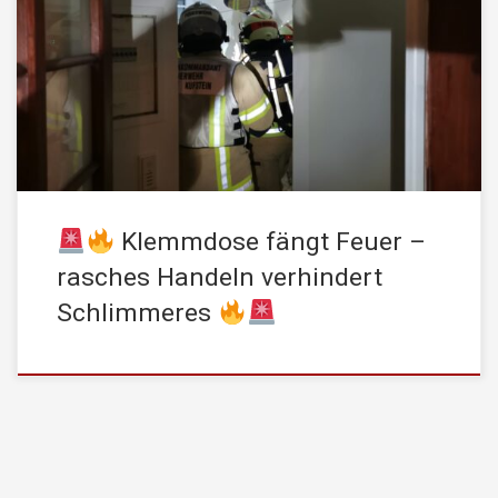
STADTFEUERWEHR Kufstein mit dem Einsatzstichwort „Brand
MFH – Zimmer“ alarmiert. Zur späteren Abendstunde kam es in
einer Wohnung eines Mehrfamilienhauses zu einem Brand,
ausgelöst durch eine defekte Klemmdose. Die Bewohner
reagierten rasch und konnten das Feuer noch vor dem […]
Klemmdose fängt Feuer –
rasches Handeln verhindert
Schlimmeres