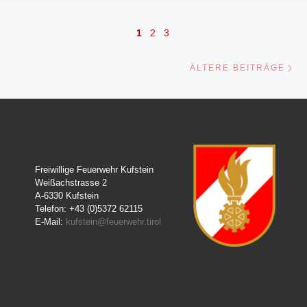
Beitragsnavigation
1
2
3
Äl
ÄLTERE BEITRÄGE
Freiwillige Feuerwehr Kufstein
Weißachstrasse 2
A-6330 Kufstein
Telefon: +43 (0)5372 62115
E-Mail:
kufstein@feuerwehr.tirol