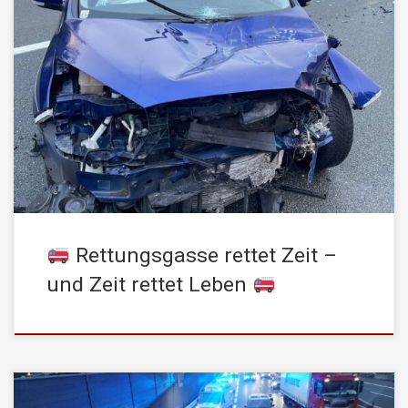
Heute Vormittag wurde die Stadtfeuerwehr Kufstein um 07:41 Uhr
zu einem Verkehrsunfall auf der A12 Inntalautobahn alarmiert. Die
Anfahrt gestaltete sich recht schwierig, da auf mehreren
Abschnitten keine durchgängige Rettungsgasse gebildet wurde.
Wir appellieren an alle Verkehrsteilnehmer:Bei Staubildung bitte
sofort eine Rettungsgasse bilden und diese durchgehend
freihalten.Nur wenn wir den […]
Rettungsgasse rettet Zeit –
und Zeit rettet Leben