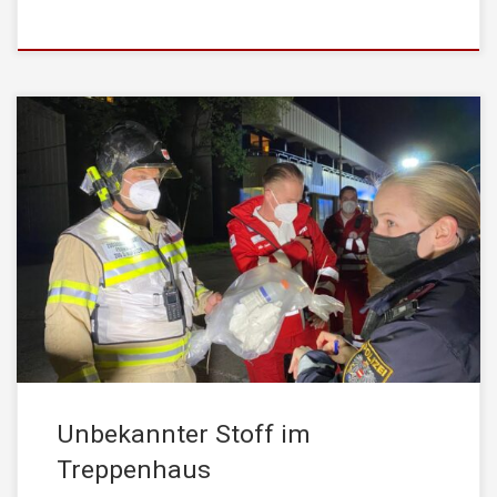
Am Montag, den 10. Mai 2021, wurde die STADTFEUERWEHR
Kufstein um 22:23 Uhr von der Leitestelle Tirol mittels stiller
Alarmierung zu einem Gefahrenguteinsatz alarmiert.
Einsatzstichwort war dabei: „Vergiftung unbekannter Stoff“ Beim
Eintreffen des Einsatzleiters wurde dieser von der bereits
anwesenden Polizei informiert, dass jemand einen unbekannten
Stoff im Treppenhaus einer Wohnanlage […]
Unbekannter Stoff im
Treppenhaus