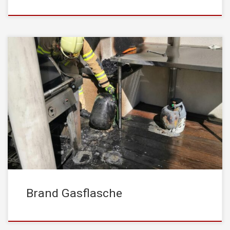
Am Muttertag-Sonntag, den 09. Mai 2021, wurde die
STADTFEUERWEHR Kufstein um 15:40 Uhr von der Leitestelle
Tirol mittels stiller Alarmierung zu einem Brandereignis alarmiert.
Einsatzstichwort war dabei: Brand Einfamilienhaus –
Brandgeschehen am Gebäude Beim Eintreffen des Einsatzleiters
wurde festgestellt, dass sich Gas aus einer Gasflasche
entzündet hat und nach wie […]
Brand Gasflasche