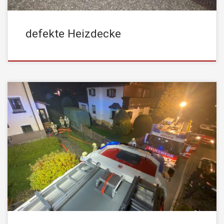
defekte Heizdecke
Am Freitag, den 12. November 2021, wurde die
STADTFEUERWEHR Kufstein um 20:19 Uhr mittels stiller
Alarmierung von der Leitstelle Tirol zu einer Rauchentwicklung in
einem Einfamilienhaus alarmiert. Beim Eintreffen durch den
ersten Gruppenkommandant wurde dies bestätigt. Da aus
mehreren Fenstern im Erdgeschoss bereits dichter Rauch drang,
wurde die Einsatzart als […]