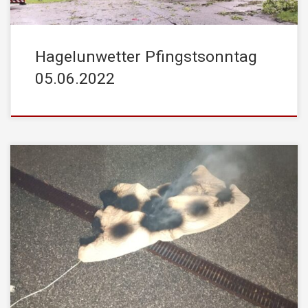
Hagelunwetter Pfingstsonntag
05.06.2022
Am Samstag, den 19.Feb. 2022 wurde die STADTFEUERWEHR
Kufstein um 04:13 zu einem Einsatz mit dem Stichwort
„stechender/beissender Geruch Gebäude“ alarmiert. Der Geruch
kam aus einer Wohnung eines Mehrparteienhauses im 1. Stock.
Trotz Einsatz unserer Gasmessgeräte konnten keine gefährlichen
Stoffe/Gase nachgewiesen werden. Als Ursache für den Geruch
stellte sich eine […]