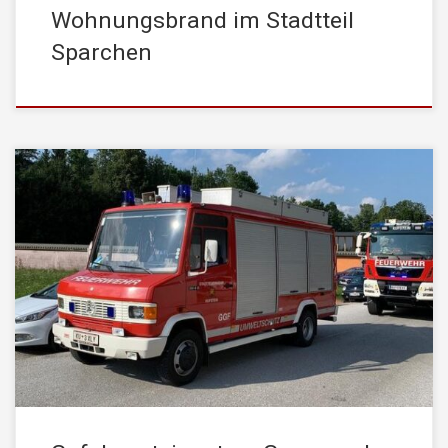
Wohnungsbrand im Stadtteil
Sparchen
Am Dienstag, den 20. Juli 2021, wurde die STADTFEUERWEHR
Kufstein um 16:40 Uhr von der Leitstelle Tirol mittels stiller
Alarmierung zu einem Gefahrguteinsatz gerufen. Einsatzstichwort
war dabei: Gasgeruch Hochhaus Beim Eintreffen der ersten
Kräfte konnte Gasgeruch wahrgenommen werden, was auch zu
einer merkbaren Reizung der Atemwege führte. Da nicht klar […]