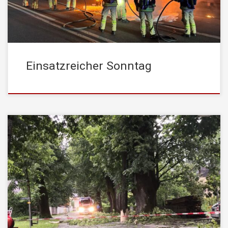
im Freien […]
Einsatzreicher Sonntag
Am Pfingstsonntag, den 05. Juni 2022, ging über Kufstein gegen
17:00 Uhr ein schweres Hagelunwetter nieder. Neben
golfballgroßen Hagelkörnern wurde das Unwetter auch von
Starkregen und starken Sturmböen begleitet. Innerhalb von 2,5
Stunden mussten 24 Einsatzmeldungen von der
STADTFEUERWEHR Kufstein abgearbeitet werden. Da eine
solche Anzahl an Einsätzen schon vorhersehbar […]