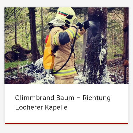
Am Sonntag, den 02. Mai 2021, wurde die STADTFEUERWEHR
Kufstein um 17:30 Uhr von der Leitstelle Tirol mittels stiller
Alarmierung zu einem „Brand im Freien“ alarmiert.
Einsatzstichwort war dabei: „Glimmbrand eines Baumes“
Richtung Locherer Kapelle Da bekannt ist, dass auf diesem Weg
kein „großes“ Feuerwehrauto fahren kann, wurde die
Ersterkundung […]
Glimmbrand Baum – Richtung
Locherer Kapelle