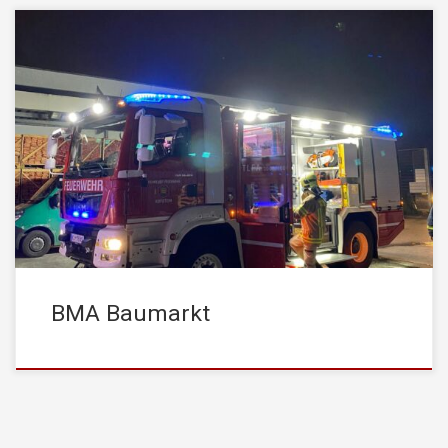
Am Abend des 6. November 2020 kam es um 20:47 zur
Auslösung einer BMA in einem Gewerbebetrieb. Die
STADTFEUERWEHR Kufstein rückte mit 2 Fahrzeugen und 11
Mann zum Einsatz aus. Bei der Erkundung der Örtlichkeiten
konnte in einem Lagerraum eine Rauchentwicklung festgestellt
werden. Ursache war ein Kabelbrand eines Ladegerätes, welches
[…]
BMA Baumarkt