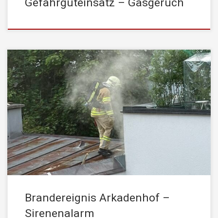
Gefahrguteinsatz – Gasgeruch
Am Mittwoch, den 23. Juni 2021, wurde die STADTFEUERWEHR
Kufstein um 18:04 Uhr mittels stiller Alarmierung zu einem
Brandereignis gerufen. Einsatzstichwort: Brand Mehrfamilienhaus
Dachgeschoss – im Stadtzentrum Beim Eintreffen der
Einsatzleitung war im betroffenen Bereich eine starke
Rauchentwicklung festzustellen und der Einsatzleiter gab daher
Alarmstufenerhöhung aus – somit Sirenenalarm für […]
Brandereignis Arkadenhof –
Sirenenalarm