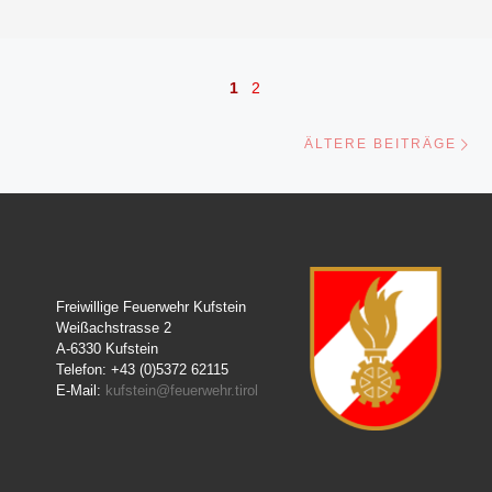
Beitragsnavigation
1
2
Äl
ÄLTERE BEITRÄGE
Freiwillige Feuerwehr Kufstein
Weißachstrasse 2
A-6330 Kufstein
Telefon: +43 (0)5372 62115
E-Mail:
kufstein@feuerwehr.tirol