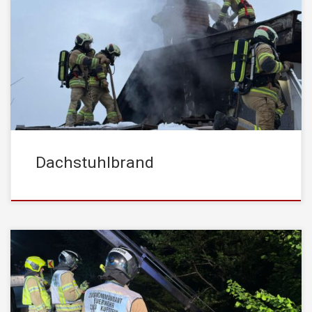
In den frühen Morgenstunden wurde die STADTFEUERWEHR
Kufstein um 06:54 Uhr zu einem Dachstuhlbrand in einem
Mehrfamilienhaus im Stadtteil Zell alarmiert. Die
Brandbekämpfung erfolgte über einen kombinierten Innen- und
Außenangriff mit insgesamt drei Atemschutztrupps. Zusätzlich
wurde über die Drehleiter ein Löschangriff von außen über das
Dach durchgeführt. Zur gezielten Brandbekämpfung […]
Dachstuhlbrand
Am Donnerstag, den 05. Juni 2025 wurde die
STADTFEUERWEHR Kufstein um 23:31 Uhr zu einem
Verkehrsunfall auf der Thierseestraße alarmiert. Aus noch