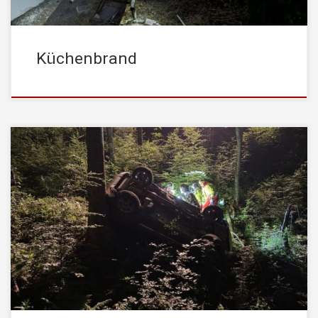
Küchenbrand
Am 14. Juni 2026, am Sonntagabend wurde die
STADTFEUERWEHR Kufstein um 23:02 Uhr zu einem
Verkehrsunfall am Stadtberg alarmiert. Ein Pkw war am Bobweg,
kurz vor der Abzweigung zur Dickichtkapelle, von der Fahrbahn
abgekommen, stürzte rund 50 Meter über eine steile Böschung
ab und kam im dichten Unterholz auf dem […]