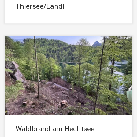
Thiersee/Landl
Am 29.04. um 19:23 Uhr wurde die STADTFEUERWEHR
Kufstein zu einem Waldbrand im Bereich Hechtsee alarmiert. Im
steilen Gelände zwischen Felsen brannten Grasflächen und
Totholz. Der Einsatzort war für Löschfahrzeuge nicht zugänglich,
weshalb der Materialtransport mittels geländegängigem Viercraft
erfolgte. Die Mannschaft rückte zu Fuß zum Brandherd vor. Die
Wasserversorgung wurde […]
Waldbrand am Hechtsee