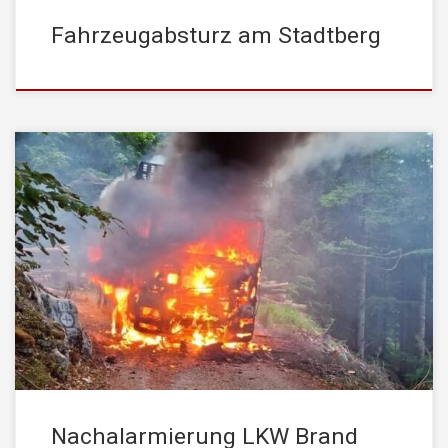
Fahrzeugabsturz am Stadtberg
Gestern Abend wurde die STADTFEUERWEHR Kufstein gegen
20:00 Uhr zu einem LKW-Brand nach Landl in der Gemeinde
Thiersee nachalarmiert. Auf rund 1.100 Metern Seehöhe war ein
LKW im Zuge von Ladetätigkeiten aus bisher ungeklärter Ursache
in Brand geraten. Die STADTFEUERWEHR Kufstein wurde mit
dem Tanklöschfahrzeug zur Unterstützung der bereits im […]
Nachalarmierung LKW Brand