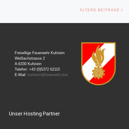
Äl
ÄLTERE BEITRÄGE
Freiwillige Feuerwehr Kufstein
Weißachstrasse 2
A-6330 Kufstein
Telefon: +43 (0)5372 62115
E-Mail:
kufstein@feuerwehr.tirol
Unser Hosting Partner