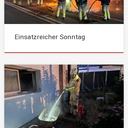
im Freien […]
Einsatzreicher Sonntag
Am 26.06. um 21:35 Uhr wurde die STADTFEUERWEHR
Kufstein mit dem Einsatzstichwort „Brand EFH Stockwerk“ in den
Stadtteil Zell alarmiert. Vor Ort wurde ein Fettbrand in einer Küche
festgestellt. Der Bewohner hatte bereits eigene Löschversuche
unternommen und sich dabei leicht verletzt. Die
STADTFEUERWEHR Kufstein brachte die Lage unter schwerem
Atemschutz […]