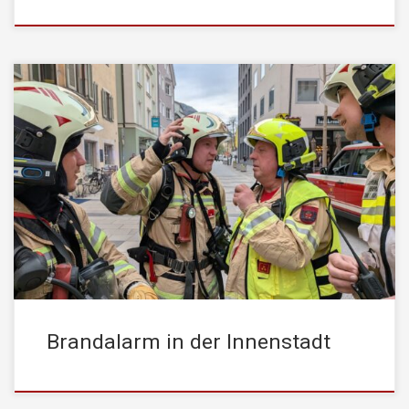
Am 09.04. um 15:36 Uhr wurde die STADTFEUERWEHR
Kufstein mit dem Einsatzstichwort „Brand Gewerbe“ alarmiert.
Entgegen der Erstmeldung ging die Rauchentwicklung nicht von
dem Gewerbeobjekt sondern von den Wohnungen im gleichen
Gebäude aus. Ein rauchender E-Roller konnte als Ursache für die
starke Rauchentwicklung festgestellt werden – ein offenes Feuer
lag […]
Brandalarm in der Innenstadt