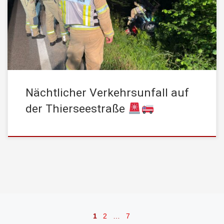
ungeklärter Ursache kam ein Fahrzeug von der Fahrbahn ab,
überschlug sich und kam im Straßengraben zum Stillstand. Beim
Eintreffen der Einsatzkräfte befand sich glücklicherweise keine
Person mehr im […]
Nächtlicher Verkehrsunfall auf
der Thierseestraße
Beitragsnavigation
1
2
…
7