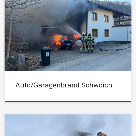
Am 5. März 2026 wurde die STADTFEUERWEHR Kufstein um
11:32 Uhr zu einem Brand eines Mehrfamilienhauses nach
Schwoich nachalarmiert. Ausgerückt wurde mit der Drehleiter
sowie dem Tanklöschfahrzeug zur Unterstützung der örtlichen
Einsatzkräfte. Beim Eintreffen standen zwei PKW in Vollbrand,
und das Feuer hatte bereits auf den Dachstuhl der angrenzenden
Garage […]
Auto/Garagenbrand Schwoich