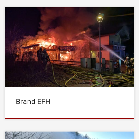
Am Dienstag den, 24.03.2026 wurde die STADTFEUERWEHR
Kufstein um 23:23 Uhr zu einem Unterstützungseinsatz mit der
Drehleiter nach Langkampfen alarmiert. Beim Eintreffen der
Einsatzkräfte stand die Garage eines Wohnhauses bereits in
Vollbrand. Das Feuer hatte zu diesem Zeitpunkt bereits auf das
Wohngebäude sowie den Dachstuhl übergegriffen. Dank des
schnellen und […]
Brand EFH