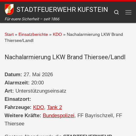
STADTFEUERWEHR KUFSTEIN
Zum Inhalt springen
Search
Me
Für euere Sicherheit – seit 1866
Start
»
Einsatzberichte
»
KDO
»
Nachalarmierung LKW Brand
Thiersee/Landl
Nachalarmierung LKW Brand Thiersee/Landl
Datum:
27. Mai 2026
Alarmzeit:
20:00
Art:
Unterstützungseinsatz
Einsatzort:
Fahrzeuge:
KDO
,
Tank 2
Weitere Kräfte:
Bundespolizei
, FF Bayrischzell, FF
Thiersee