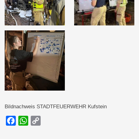
Bildnachweis STADTFEUERWEHR Kufstein
F
W
C
a
h
o