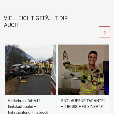
c
at
p
e
s
y
b
A
Li
VIELLEICHT GEFÄLLT DIR
o
p
n
AUCH
o
p
k
k
Verkehrsunfall A12
ENTLAUFENE TARANTEL
Inntalautobahn –
– TIERISCHER EINSATZ
Fahrtrichtung Innsbruck