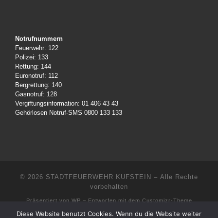
Notrufnummern
Feuerwehr: 122
Polizei: 133
Rettung: 144
Euronotruf: 112
Bergrettung: 140
Gasnotruf: 128
Vergiftungsinformation: 01 406 43 43
Gehörlosen Notruf-SMS 0800 133 133
© 2026
STADTFEUERWEHR KUFSTEIN
– Alle Rechte
vorbehalten
Präsentiert von
WP
– Entworfen mit dem
Customizr-Theme
Diese Website benutzt Cookies. Wenn du die Website weiter