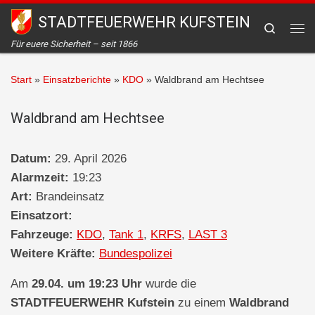
STADTFEUERWEHR KUFSTEIN
Zum Inhalt springen
Search
Me
Für euere Sicherheit – seit 1866
Start
»
Einsatzberichte
»
KDO
»
Waldbrand am Hechtsee
Waldbrand am Hechtsee
Datum:
29. April 2026
Alarmzeit:
19:23
Art:
Brandeinsatz
Einsatzort:
Fahrzeuge:
KDO
,
Tank 1
,
KRFS
,
LAST 3
Weitere Kräfte:
Bundespolizei
Am
29.04. um 19:23 Uhr
wurde die
STADTFEUERWEHR Kufstein
zu einem
Waldbrand