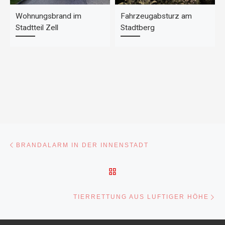
Wohnungsbrand im
Fahrzeugabsturz am
Stadtteil Zell
Stadtberg
Beitragsnavigation
Vorheriger Beitrag
BRANDALARM IN DER INNENSTADT
ZURÜCK ZUR BEITRAGSL
Nä
TIERRETTUNG AUS LUFTIGER HÖHE