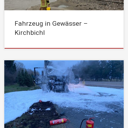
Fahrzeug in Gewässer –
Kirchbichl
Am Mittwoch, den 30. März 2022, wurde die
STADTFEUERWEHR Kufstein von der Leistelle Tirol um 19:14
Uhr mit dem Einsatzstichwort „Brand LKW“ auf die Inntalautobahn
Fahrtrichtung Innsbruck – Höhe Angath – alarmiert. Ein zufällig
vorbeikommendes Fahrzeug der FF Ebbs alarmierte die Leitstelle
per Funk über einen am Pannenstreifen stehenden LKW […]