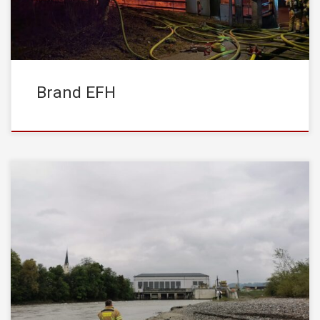
schnellen und […]
Brand EFH
Die STADTFEUERWEHR Kufstein wurde am Dienstag, den
16.05.2023, um 18:41 Uhr zu einem Verkehrsunfall (PKW im
Wasser) in Kirchbichl (Inn) zur Unterstützung mit der
Taucherstaffel, sowie dem Feuerwehrboot alarmiert. Die
Meldung der Leitstelle war, dass nach einem Verkehrsunfall ein
PKW im Inn treiben würde. Nach intensiver Suche, an der von
Zeugen […]