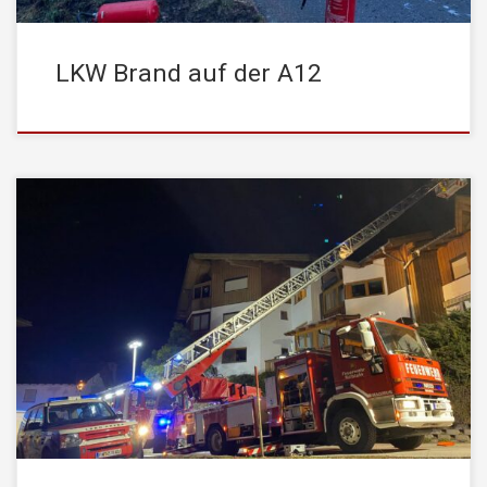
LKW Brand auf der A12
Am Dienstag, den 15. März 2022, wurde die
STADTFEUERWEHR Kufstein kurz nach Mitternacht von der
Leitstelle Tirol mit dem Einsatzstichwort „Brand Mehrfamilienhaus
Stockwerk“ zur Nachbarschaftshilfe nach Unterlangkampfen
alarmiert. Im Dorfzentrum stand die Fassade und teilweise der
Eingangsbereich einer Wohnung in einem Mehrfamilienhaus in
Brand. Die STADTFEUERWEHR Kufstein unterstütze den
Einsatz […]