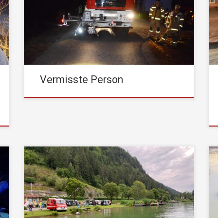
angefordert. Vermisst wurde eine 50-jährige
Frau, die aus ihrer Wohnung abgängig war.
Neben der Feuerwehr Kufstein, die sich mit dem
Boot am Inn, bei der Suche beteiligte, waren
auch noch das Drohnenteam des BFV Kufstein,
[…]
Vermisste Person
Am Mittwoch, den 22. Juli 2020, wurde die
STADTFEUERWEHR Kufstein um 18:40 Uhr von
der Leitstelle Tirol mittels stiller Alarmierung zu
einem Personen – Sucheinsatz an den Walchsee
alarmiert. Nach Kontaktaufnahme mit dem
Einsatzleiter der FF Walchsee und der Leitstelle