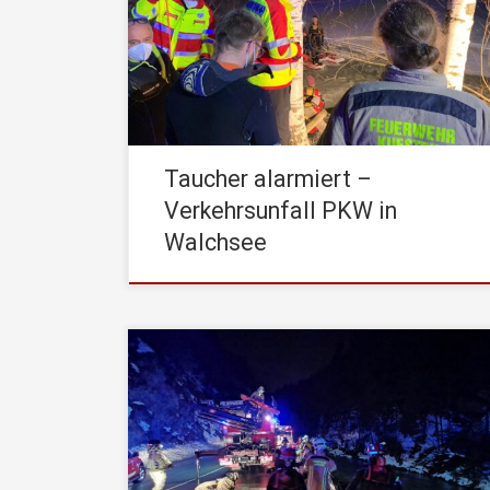
Unterstützung mit der Taucherstaffel, sowie den
schweren Rüstfahrzeug (SRF) alarmiert. Ein
PKW ist aus noch ungeklärter Ursache von der
Straße abgekommen und anschließend in den
Walchsee gestürzt, wo das Fahrzeug […]
Taucher alarmiert –
Verkehrsunfall PKW in
Walchsee
Am Freitag, den 29. Jänner 2021, wurde die
STADTFEUERWEHR Kufstein um 18:45 Uhr von
der Leitstelle Tirol mittels stiller Alarmierung zu
einem Ertrinkungsunfall gerufen. Einsatzstichwort
war dabei: Person im Wasser – Menschenrettung
aus Fließgewässer Der Rettungsdienst traf noch