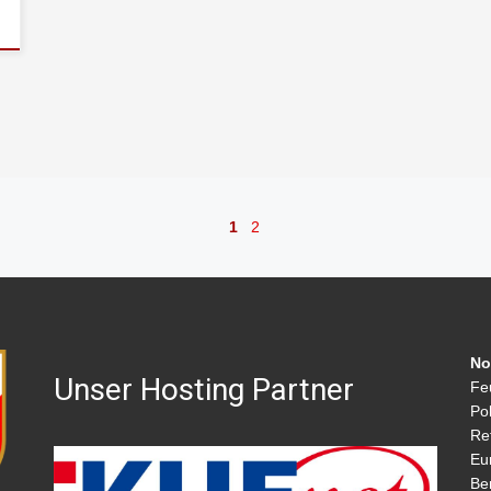
1
2
No
Unser Hosting Partner
Fe
Pol
Re
Eu
Be