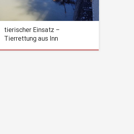
folgende Lage: Eine Frau war mit ihren 3
Hunden auf der […]
tierischer Einsatz –
Tierrettung aus Inn