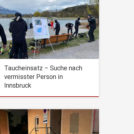
Am Nachmittag des 05.04.22 wurden die
Taucher der STADTFEUERWEHR Kufstein zu
einem Sucheinsatz nach einer seit 01.04.22
vermissten Person nach Innsbruck alarmiert. Der
letzte bekannte Aufenthaltspunkt der vermissten
Person befand sich in der Nähe des Innsbrucker
Baggersees, weshalb dieser von Tauchern der
Berufsfeuerwehr Innsbruck, der
STADTFEUERWEHR Kufstein und der
Wasserrettung […]
Taucheinsatz – Suche nach
vermisster Person in
Innsbruck
Bildbericht zum Hochwasserereignis in Kufstein –
Samstag 17. Juli bis Sonntag 18. Juli 2021
Erstalarmierung am 17.07.2021 um 21:00 Uhr –