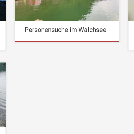
Tirol wurde die Lage dahingehend
bekanntgegeben, dass im nördlichen […]
Personensuche im Walchsee