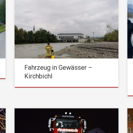
Die STADTFEUERWEHR Kufstein wurde am
Dienstag, den 16.05.2023, um 18:41 Uhr zu
einem Verkehrsunfall (PKW im Wasser) in
Kirchbichl (Inn) zur Unterstützung mit der
Taucherstaffel, sowie dem Feuerwehrboot
alarmiert. Die Meldung der Leitstelle war, dass
nach einem Verkehrsunfall ein PKW im Inn
treiben würde. Nach intensiver Suche, an der
von Zeugen […]
Fahrzeug in Gewässer –
Kirchbichl
Am Donnerstag, den 30.Dezember 2021, wurde
die STADTFEUERWEHR Kufstein von der
Bundespolizei zu einem Sucheinsatz