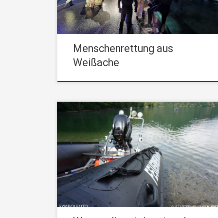
vor den ersten Kräften der STADTFEUERWEHR
Kufstein ein und informierte uns, dass […]
Menschenrettung aus
Weißache
Am Donnerstag, den 27. Februar 2020, wurde
die STADTFEUERWEHR Kufstein um 09:44 Uhr
mittels stiller Alarmierung zu einem
Wasserdiensteinsatz alarmiert. Einsatzstichwort
war dabei „Ertrinkungsunfall Gewässer – Inn,
Höhe Bahnhofsbrücke“ Aus bislang ungeklärter
Ursache war eine Person in die Strömung des
Inn geraten. Passanten entdeckten die im
Wasser treibende Person auf […]