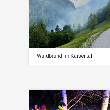
Am Montag, den 22. Mai 2023, um 17:25 Uhr
wurde die STADTFEUERWEHR Kufstein von der
Leitstelle Tirol mit den Einsatzstichwort „Brand
Wald“ alarmiert. Als die ersten Einsatzkräfte der
STADTFEUERWEHR Kufstein zum gemeldeten
Einsatzort in das Kaisertal gefahren sind, stellten
sie dort eine starke Rauchentwicklung im Bereich
der Tischhoferhöhle fest. Aus […]
Waldbrand im Kaisertal
Die STADTFEUERWEHR Kufstein wurde am
Freitag, den 21.01.2022, um 22:03 Uhr zu einem
Verkehrsunfall (PKW im Wasser) in Walchsee zur