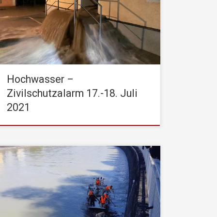
noch mittels stiller Alarmierung durch die
Leitstelle Tirol. Nach Lageerkundungen: weitere
stille Alarmierungen und Erhöhung der
Alarmstufe – somit Sirenenalarm für die Stadt
Kufstein (Signal Feuerwehralarmierung) um
21:30 […]
Hochwasser –
Zivilschutzalarm 17.-18. Juli
2021
Am Donnerstag, den 07. Mai 2020, wurde die
STADTFEUERWEHR Kufstein um 10:55 Uhr von
der Leitstelle Tirol mittels stiller Alarmierung zu
einer Tierrettung gerufen. Einsatzstichwort war
dabei: THL Tierrettung aus Fließgewässer (Inn)
Nach Erkundung durch den Einsatzleiter bot sich