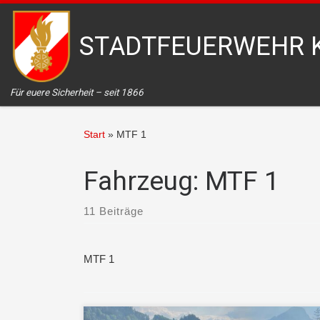
Zum Inhalt springen
STADTFEUERWEHR 
Für euere Sicherheit – seit 1866
Start
»
MTF 1
Fahrzeug:
MTF 1
11 Beiträge
MTF 1