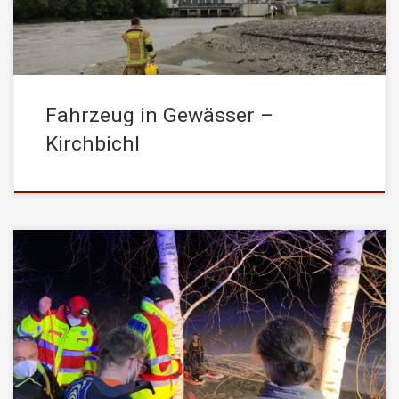
Zeugen […]
Fahrzeug in Gewässer –
Kirchbichl
Die STADTFEUERWEHR Kufstein wurde am Freitag, den
21.01.2022, um 22:03 Uhr zu einem Verkehrsunfall (PKW im
Wasser) in Walchsee zur Unterstützung mit der Taucherstaffel,
sowie den schweren Rüstfahrzeug (SRF) alarmiert. Ein PKW ist
aus noch ungeklärter Ursache von der Straße abgekommen und
anschließend in den Walchsee gestürzt, wo das Fahrzeug […]