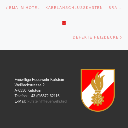
Beitragsnavigation
Vorheriger Beitrag
BMA IM HOTEL – KABELANSCHLUSSKASTEN – BRAND IN DER ZWISCHENDECKE
ZURÜCK ZUR BEITRAGSL
Nä
DEFEKTE HEIZDECKE
Freiwillige Feuerwehr Kufstein
Weißachstrasse 2
A-6330 Kufstein
Telefon: +43 (0)5372 62115
E-Mail:
kufstein@feuerwehr.tirol