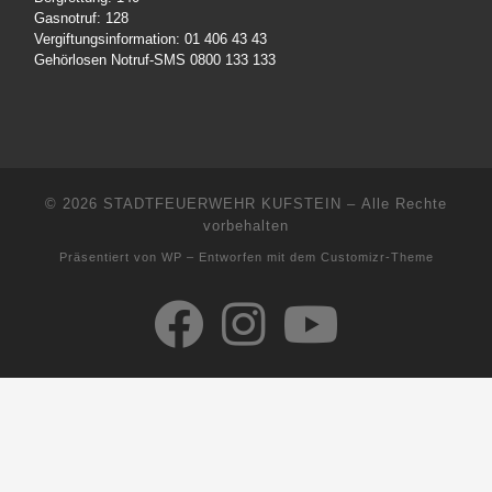
Gasnotruf: 128
Vergiftungsinformation: 01 406 43 43
Gehörlosen Notruf-SMS 0800 133 133
© 2026
STADTFEUERWEHR KUFSTEIN
– Alle Rechte
vorbehalten
Präsentiert von
WP
– Entworfen mit dem
Customizr-Theme