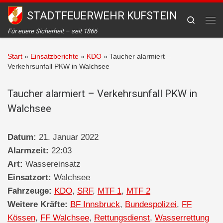
STADTFEUERWEHR KUFSTEIN
Zum Inhalt springen
Search
Me
Für euere Sicherheit – seit 1866
Start
»
Einsatzberichte
»
KDO
»
Taucher alarmiert –
Verkehrsunfall PKW in Walchsee
Taucher alarmiert – Verkehrsunfall PKW in
Walchsee
Datum:
21. Januar 2022
Alarmzeit:
22:03
Art:
Wassereinsatz
Einsatzort:
Walchsee
Fahrzeuge:
KDO
,
SRF
,
MTF 1
,
MTF 2
Weitere Kräfte:
BF Innsbruck
,
Bundespolizei
,
FF
Kössen
,
FF Walchsee
,
Rettungsdienst
,
Wasserrettung