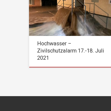
Erstalarmierung am 17.07.2021 um 21:00 Uhr –
noch mittels stiller Alarmierung durch die
Leitstelle Tirol. Nach Lageerkundungen: weitere
stille Alarmierungen und Erhöhung der
Alarmstufe – somit Sirenenalarm für die Stadt
Kufstein (Signal Feuerwehralarmierung) um
21:30 […]
Hochwasser –
Zivilschutzalarm 17.-18. Juli
2021