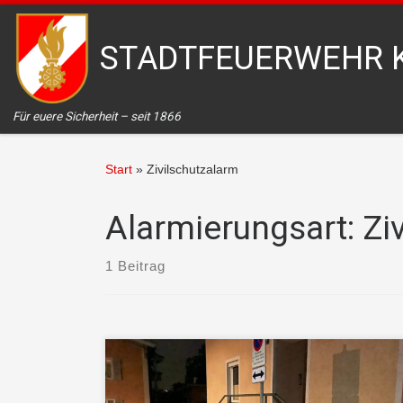
Zum Inhalt springen
STADTFEUERWEHR 
Für euere Sicherheit – seit 1866
Start
»
Zivilschutzalarm
Alarmierungsart:
Zi
1 Beitrag
Bildbericht zum Hochwasserereignis in Kufstein –
Samstag 17. Juli bis Sonntag 18. Juli 2021