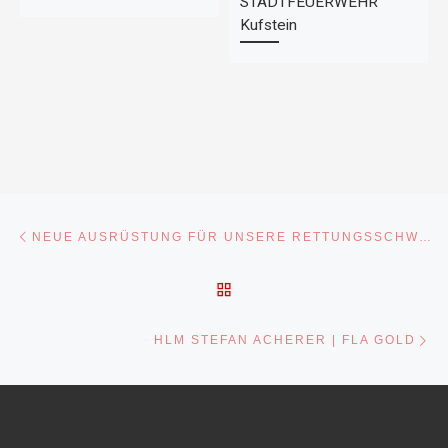
STADTFEUERWEHR
Kufstein
Beitragsnavigation
Vorheriger Beitrag
NEUE AUSRÜSTUNG FÜR UNSERE RETTUNGSSCHWIMMER
ZURÜCK ZUR BEITRAGSL
Nä
HLM STEFAN ACHERER | FLA GOLD