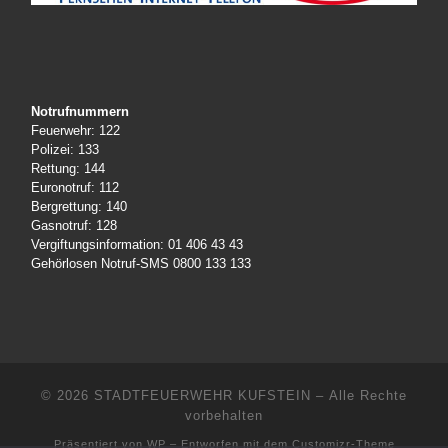
Notrufnummern
Feuerwehr: 122
Polizei: 133
Rettung: 144
Euronotruf: 112
Bergrettung: 140
Gasnotruf: 128
Vergiftungsinformation: 01 406 43 43
Gehörlosen Notruf-SMS 0800 133 133
© 2026
STADTFEUERWEHR KUFSTEIN
– Alle Rechte
vorbehalten
Präsentiert von
WP
– Entworfen mit dem
Customizr-Theme