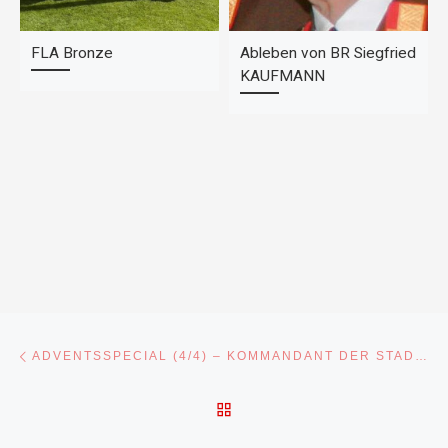
FLA Bronze
Ableben von BR Siegfried
KAUFMANN
Beitragsnavigation
Vorheriger Beitrag
ADVENTSSPECIAL (4/4) – KOMMANDANT DER STADTFEUERWEHR KUFSTEIN – GREGOR HELD
ZURÜCK ZUR BEITRAGSL
Nä