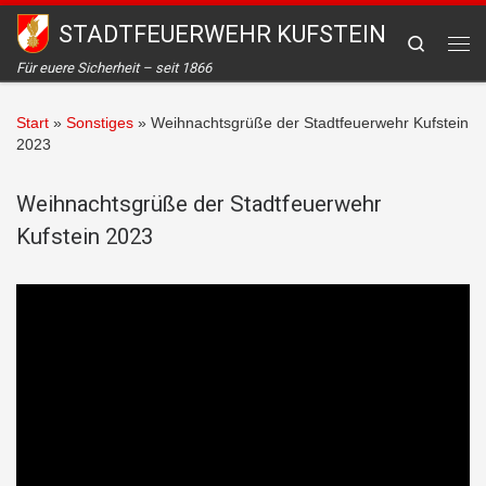
STADTFEUERWEHR KUFSTEIN
Zum Inhalt springen
Search
Me
Für euere Sicherheit – seit 1866
Start
»
Sonstiges
»
Weihnachtsgrüße der Stadtfeuerwehr Kufstein
2023
Weihnachtsgrüße der Stadtfeuerwehr
Kufstein 2023