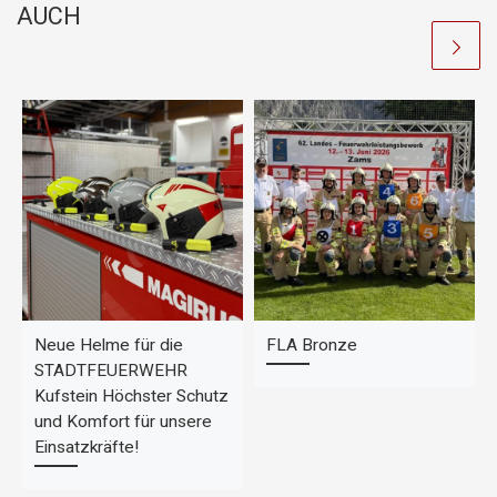
o
p
n
AUCH
o
p
k
k
Neue Helme für die
FLA Bronze
STADTFEUERWEHR
Kufstein Höchster Schutz
und Komfort für unsere
Einsatzkräfte!