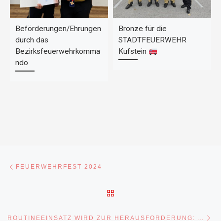
Beförderungen/Ehrungen
Bronze für die
durch das
STADTFEUERWEHR
Bezirksfeuerwehrkomma
Kufstein
ndo
Beitragsnavigation
Vorheriger Beitrag
FEUERWEHRFEST 2024
ZURÜCK ZUR BEITRAGSL
Nä
ROUTINEEINSATZ WIRD ZUR HERAUSFORDERUNG: MASSIVER ÖLAUSTRITT