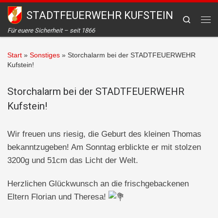
STADTFEUERWEHR KUFSTEIN
Zum Inhalt springen
Search
Me
Für euere Sicherheit – seit 1866
Start
»
Sonstiges
»
Storchalarm bei der STADTFEUERWEHR
Kufstein!
Storchalarm bei der STADTFEUERWEHR
Kufstein!
Wir freuen uns riesig, die Geburt des kleinen Thomas
bekanntzugeben! Am Sonntag erblickte er mit stolzen
3200g und 51cm das Licht der Welt.
Herzlichen Glückwunsch an die frischgebackenen
Eltern Florian und Theresa!