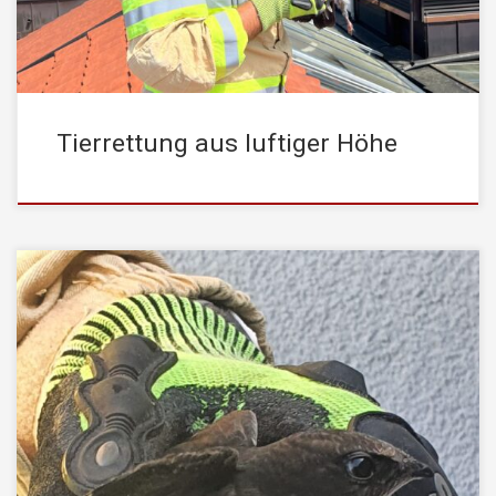
mehr selbst befreien. Das Tier wurde von […]
Tierrettung aus luftiger Höhe
Am Sonntagvormittag, den 05. Juni 2022, wurde
die STADTFEUERWEHR Kufstein von der Leitstelle Tirol mit dem
Einsatzstichwort “Technische Hilfeleistung Tierrettung” alarmiert.
Ein kleiner Vogel hatte sich am Dach eines Mehrfamilienhauses
in ein Regenrinnenfallrohr verirrt und konnte sich nicht mehr
selbst befreien. Bewohner des Hauses bemerkten den kleinen
Vogel und alarmierten die STADTFEUERWEHR Kufstein. Mittels
Drehleiter […]