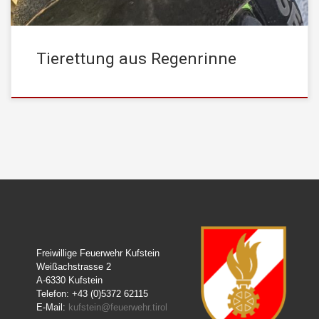
Tierettung aus Regenrinne
Freiwillige Feuerwehr Kufstein
Weißachstrasse 2
A-6330 Kufstein
Telefon: +43 (0)5372 62115
E-Mail:
kufstein@feuerwehr.tirol