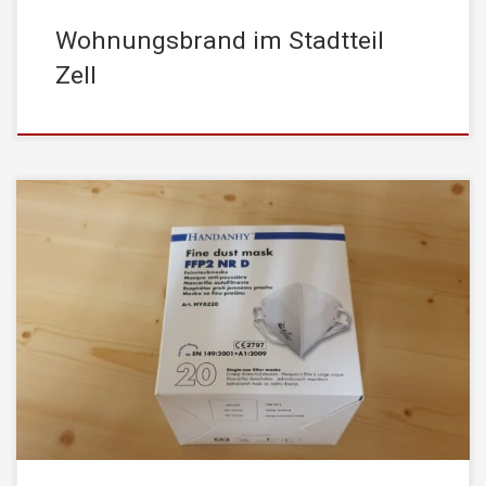
Wohnungsbrand im Stadtteil
Zell
Am Mittwoch, den 07. Oktober 2020, wurde uns eine großzügige
Spende der Fa. Metron GmbH aus Langkampfen übergeben. Wir
erhielten 360 Stück Schutzmasken der Stufe FFP2 für unsere
Einsatzfahrzeuge. Mit diesen Masken können wir unsere
Einsätze – sicher unter COVID-19 Schutzbestimmungen – vor
allem im Umgang bei und mit Patienten […]