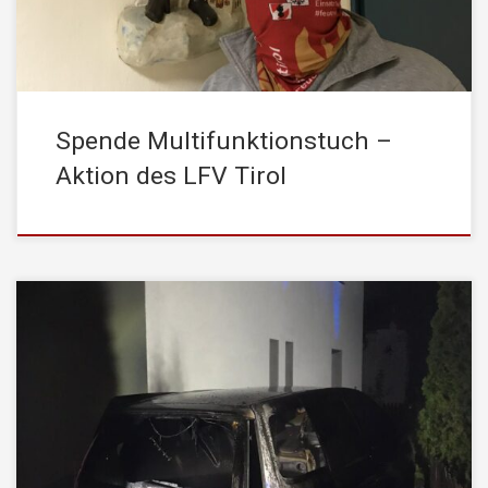
übernehmen. Diese einfach über den Kopf zu ziehenden
Schlauchtücher […]
Spende Multifunktionstuch –
Aktion des LFV Tirol
Am Montag, 12. Oktober 2020, wurde die STADTFEUERWEHR
Kufstein um 01:30 Uhr mittels stiller Alarmierung von der
Leitstelle Tirol mit dem Einsatzstichwort “ Brand Fahrzeug“
alarmiert. Im Stadtgebiet Zell fing aus noch ungeklärter Ursache
ein PKW Feuer. Auf Anfahrt wurde die Mannschaft des Tank 1
angewiesen, schweren Atemschutz anzulegen. Beim […]