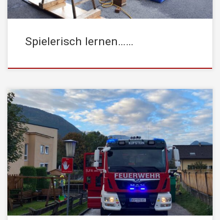
Spielerisch lernen……
Am Donnerstag, den 8. Oktober 2020, wurde die
STADTFEUERWEHR Kufstein um 07:47 Uhr mittels stiller
Alarmierung von der Leitstelle Tirolmit dem Einsatzstichwort
„Brand MFH Wohnung“ alarmiert. In einem Mehrfamilienhaus kam
es in einer Wohnung zu einem Brand eines Elektrogerätes,
welches dort aufgrund von Renovierungsarbeiten aufgestellt
wurde. Erste Löschversuche mit einem […]