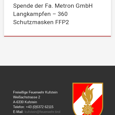
Spende der Fa. Metron GmbH
Langkampfen – 360
Schutzmasken FFP2
Freiwillige Feuerwehr Kufstein
Weißachstrasse 2
A-6330 Kufstein
Telefon: +43 (0)5372 62115
E-Mail:
kufstein@feuerwehr.tirol