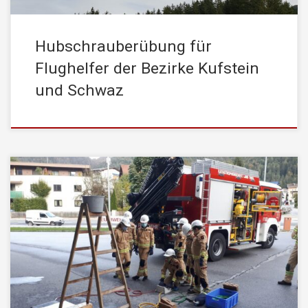
Hubschrauberübung für
Flughelfer der Bezirke Kufstein
und Schwaz
…..unter diesem Motto stand eine Übung unserer
Feuerwehrjugend, welche bereits seit Anfang September den
Übungsbetrieb – unter Einhaltung der COVID-19 Maßnahmen –
wieder aufgenommen hat. Dabei wurde beim Schlauchkegeln die
Zielgenauigkeit beim Ausrollen der Schläuche geübt und beim
Geschicklichkeitsspiel der Umgang mit Hebekissen und
Unterbaumaterialien geübt. Wenn wir jetzt auch […]