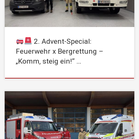
STADTFEUERWEHR Kufstein, sondern auch bei […]
2. Advent-Special:
Feuerwehr x Bergrettung –
„Komm, steig ein!“ …
Heute möchten wir euch Lysann vorstellen: Sie ist Mitglied der
Jugendgruppe der STADTFEUERWEHR Kufstein und des Rotes
Kreuz Kufstein – ja, genau, zwei Ehrenämter! Lysann beweist,
dass man nicht nur für eine Sache brennen kann. Egal, ob sie im