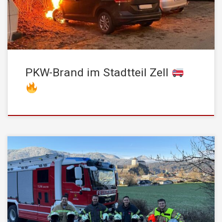
Schaum rasch unter Kontrolle bringen und dadurch ein
Übergreifen auf nahestehende […]
PKW-Brand im Stadtteil Zell
Zum 4. Advent möchten wir vier Kameraden der Stadtfeuerwehr
Kufstein vorstellen, die sich neben ihrem Einsatz bei uns auch
bei anderen Feuerwehren engagieren – sei es bei
Betriebsfeuerwehren oder als temporäre Mitglieder bei Freiwilligen
Feuerwehren.
Was bedeutet temporäre Mitgliedschaft? In
Österreich können Feuerwehrmitglieder bei einer anderen