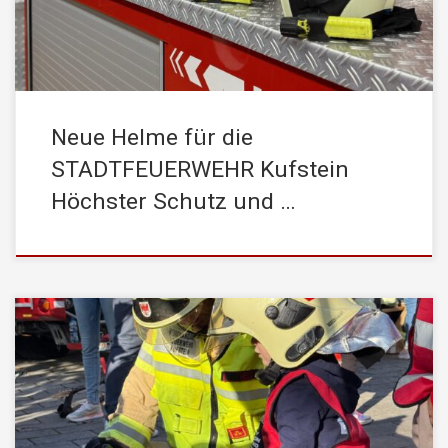
Namen der Feuerwehrkameraden für die moderne, komfortable
Schutzausrüstung. „Die Sicherheit unserer freiwilligen […]
Neue Helme für die
STADTFEUERWEHR Kufstein
Höchster Schutz und …
DANKE, KUFSTEIN!
Was für ein unglaublicher Tag bei der
STADTFEUERWEHR Kufstein! Bei zauberhaftem Kaiserwetter
haben so viele von euch den Weg zu unserer Leistungsschau
gefunden und großes Interesse an unserer Arbeit gezeigt. Wir
möchten uns herzlich bei allen bedanken, die gestern