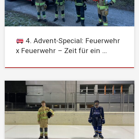
Freiwilligen Feuerwehr mitwirken […]
4. Advent-Special: Feuerwehr
x Feuerwehr – Zeit für ein …
Zum 3. Advent möchten wir euch Tobias vorstellen, der zeigt, wie
man Ehrenamt und Hobby erfolgreich unter einen Hut bekommt!
Tobias ist nicht nur ein Mitglied der STADTFEUERWEHR
Kufstein, sondern auch aktiver Spieler bei den HC Kufstein
Dragons. Egal ob auf dem Eis oder im Einsatzwagen – er ist ein
[…]