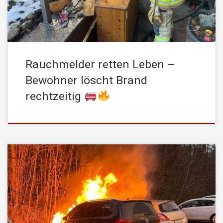
weiter ausbreiten […]
Rauchmelder retten Leben –
Bewohner löscht Brand
rechtzeitig
Am Mittwoch, den 18. Dezember 2024 wurde die
STADTFEUERWEHR Kufstein um 16:28 Uhr zu einem PKW-
Brand auf einem Parkplatz im Stadtteil Zell alarmiert. Beim
Eintreffen der Einsatzkräfte stand das Fahrzeug bereits in
Flammen. Unser Atemschutztrupp konnte den Brand mittels