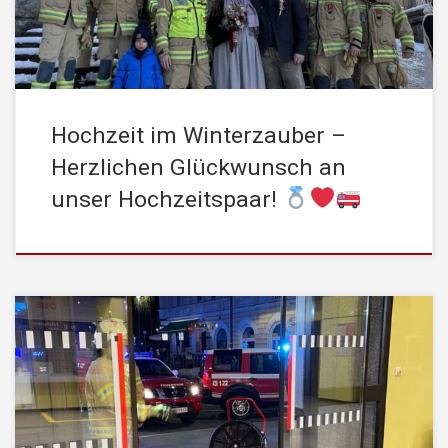
Hochzeit im Winterzauber –
Herzlichen Glückwunsch an
unser Hochzeitspaar!
Die STADTFEUERWEHR Kufstein wurde gestern um 19:49 Uhr
durch die Leitstelle Tirol zu einem Brandmeldealarm in einem
Gastronomiebetrieb am Unteren Stadtplatz alarmiert. Während
der Anfahrt zum Einsatzort meldete die Leitstelle Tirol einen
weiteren Einsatz mit dem Hinweis auf Rauchentwicklung aus der