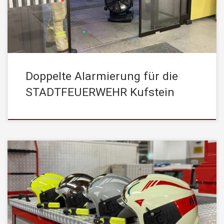
Toilettenanlage des Kufsteiner Bahnhofs. Um den Folgeeinsatz
zügig abzuarbeiten, […]
Doppelte Alarmierung für die
STADTFEUERWEHR Kufstein
Am Nationalfeiertag war es so weit, Bürgermeister Mag. Martin
Krumschnabel sowie Stadtamtsdirektorin Mag. Fiona Primus
übergaben der Freiwilligen Feuerwehr Kufstein 100 hochmoderne
Helme des Modells Dräger HPS 7000. Kommandant Gregor Held
und Stellvertreter Hans-Peter Wohlschlager bedankten sich im