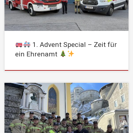
Team der Feuerwehr mit anpackt oder beim Roten Kreuz – […]
1. Advent Special – Zeit für
ein Ehrenamt
An diesem heutigen, traumhaft sonnigen und verschneiten
Samstag haben sich unser Schriftführer HV Christoph Lampacher
und seine Julia das Ja-Wort gegeben. Die STADTFEUERWEHR
Kufstein gratuliert dem frisch verheirateten Paar von Herzen und
wünscht ihnen alles Gute für ihren gemeinsamen Lebensweg!