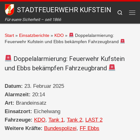
STADTFEUERWEHR KUFSTEIN
Zum Inhalt springen
Search
Me
Für euere Sicherheit – seit 1866
Start
»
Einsatzberichte
»
KDO
»
Doppelalarmierung:
Feuerwehr Kufstein und Ebbs bekämpfen Fahrzeugbrand
Doppelalarmierung: Feuerwehr Kufstein
und Ebbs bekämpfen Fahrzeugbrand
Datum:
23. Februar 2025
Alarmzeit:
20:14
Art:
Brandeinsatz
Einsatzort:
Eichelwang
Fahrzeuge:
KDO
,
Tank 1
,
Tank 2
,
LAST 2
Weitere Kräfte:
Bundespolizei
,
FF Ebbs