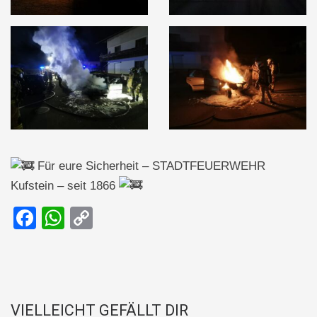
Für eure Sicherheit – STADTFEUERWEHR
Kufstein – seit 1866
F
W
C
a
h
o
c
at
p
e
s
y
b
A
Li
VIELLEICHT GEFÄLLT DIR