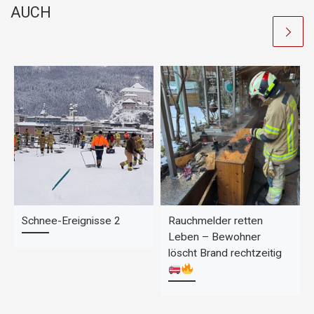
o
p
n
AUCH
o
p
k
k
Schnee-Ereignisse 2
Rauchmelder retten
Leben – Bewohner
löscht Brand rechtzeitig