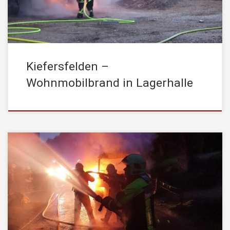
Einsatzkräfte der FF Kiefersfelden stand das Wohnmobil, sowie
[…]
Kiefersfelden –
Wohnmobilbrand in Lagerhalle
Am Abend des 18. Mai um 21:12 Uhr wurde
die STADTFEUERWEHR Kufstein unter dem Einsatzstichwort
“Brand PKW an einem Gebäude, droht überzugreifen auf
Gebäude” in das Gemeindegebiet von Kiefersfelden zur
Unterstützung alarmiert. Aus noch ungeklärter Ursache ist eine
landwirtschaftliche Maschine (Traktor) in Brand geraten. Innerhalb
von nur wenigen Minuten stand der Traktor […]