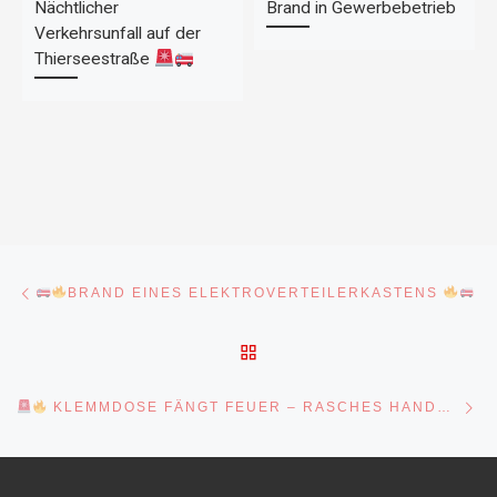
Nächtlicher
Brand in Gewerbebetrieb
Verkehrsunfall auf der
Thierseestraße
Beitragsnavigation
Vorheriger Beitrag
BRAND EINES ELEKTROVERTEILERKASTENS
ZURÜCK ZUR BEITRAGSL
Nä
KLEMMDOSE FÄNGT FEUER – RASCHES HANDELN VERHINDERT SCHLIMMERES