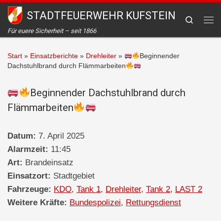
STADTFEUERWEHR KUFSTEIN
Zum Inhalt springen
Search
Me
Für euere Sicherheit – seit 1866
Start
»
Einsatzberichte
»
Drehleiter
»
Beginnender
Dachstuhlbrand durch Flämmarbeiten
Beginnender Dachstuhlbrand durch
Flämmarbeiten
Datum:
7. April 2025
Alarmzeit:
11:45
Art:
Brandeinsatz
Einsatzort:
Stadtgebiet
Fahrzeuge:
KDO
,
Tank 1
,
Drehleiter
,
Tank 2
,
LAST 2
Weitere Kräfte:
Bundespolizei
,
Rettungsdienst