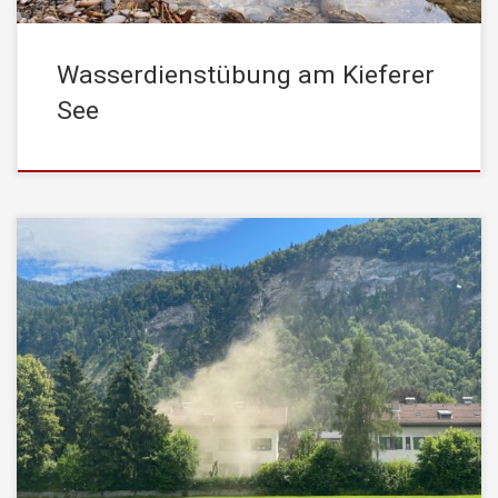
Wasserdienstübung am Kieferer
See
Heute Donnerstag, den 09. Juli 2020, wurde die
STADTFEUERWEHR Kufstein um 12:40 Uhr von der Leitstelle
Tirol mittels stiller Alarmierung zu einem Brand in einem
Mehrfamilienhaus alarmiert. Einsatzstichwort war dabei: „Brand
MFH Bett“ Beim Eintreffen unserer Kräfte zeigte sich bereits eine
starke Rauchentwicklung aus dem ganzen Gebäude. Ursache war
ein […]