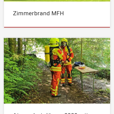
Zimmerbrand MFH
Am Samstag, den 04. Juli 2020, fand bei heißen Temperaturen
zum wiederholten Male ein Übungstag im Atemschutzstollen der
STADTFEUERWEHR Kufstein statt. Es handelt sich dabei um
einen adaptierten Luftschutzbunker, der in Eigenregie von den
Kameraden der Feuerwehr Kufstein in eine Übungsstrecke für
Atemschutzträger umgebaut wurde. Die ATS Trupps haben dabei
[…]