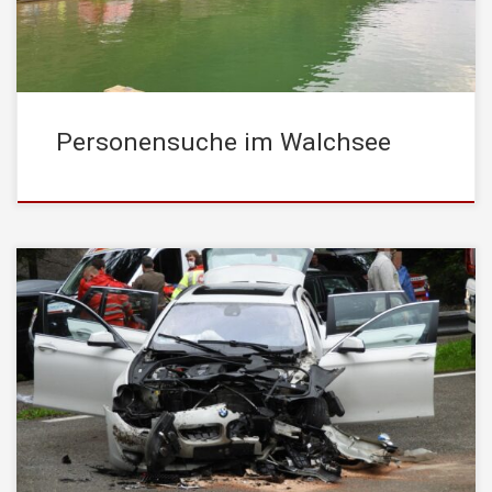
bekanntgegeben, dass im nördlichen […]
Personensuche im Walchsee
Am Samstag, den 18. Juli 2020, wurde die STADTFEUERWEHR
Kufstein mittels stiller Alarmierung von der Leitstelle Tirol zu
einem Verkehrsunfall alarmiert. Der Anhänger einer
landwirtschaftlichen Zugmaschine war aus bisher unbekannten
Gründen vor einer Rechtskurve auf die Gegenfahrbahn geraten.
Ein entgegenkommender PKW konnte nicht mehr ausweichen
und prallte frontal in den […]