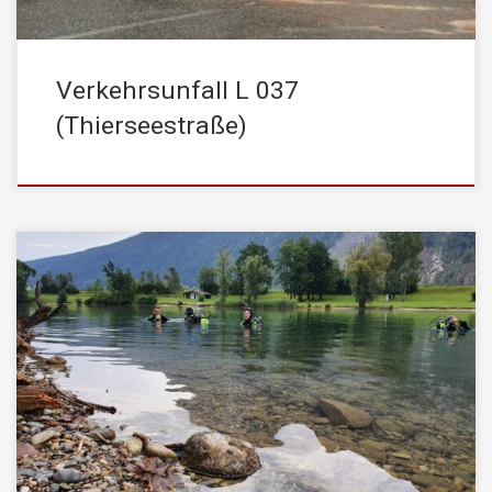
Verkehrsunfall L 037
(Thierseestraße)
Am 10.Juli 2020 führten die Taucher und Schwimmer der
STADTFEUERWEHR Kufstein, gemeinsam mit den Kameraden
der Feuerwehr Kiefersfelden, unter der Leitung des GrKdt. HLM
Günther Höhne, eine Wasserdienstübung am Kieferer See durch.
Da es immer wieder zu grenzüberschreitenden Einsätzen für
unsere Taucher/Rettungsschwimmer kommt, wurden vorwiegend
einsatztaktische Vorgehensweisen geübt und besprochen, […]