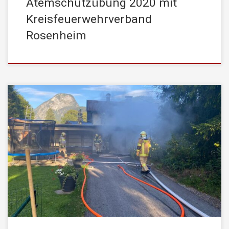
Atemschutzübung 2020 mit
Kreisfeuerwehrverband
Rosenheim
In den Morgenstunden des 05. Juli 2020 wurde die
STADTFEUERWEHR Kufstein mittels stiller Alarmierung von der
Leitstelle Tirol zu einem Brandeinsatz alarmiert.
Einsatzstichwort: Brand Garage Aus bislang unbekannter
Ursache geriet ein Müllcontainer in Brand. Dieser war unter einem
Carport abgestellt und der Brand breitete sich daher auch auf das
Holzcarport […]