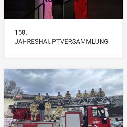
158.
JAHRESHAUPTVERSAMMLUNG
Am 03. Februar 2024, wurde unser Feuerwehrstorch um 16:49
Uhr zu einem Einsatz alarmiert. Einsatzgrund war die Geburt der
kleinen ELISA, die mit 3562g und einer Größe von 50cm das
Licht der Welt erblickte. Wir gratulieren und wünschen alles Gute
den stolzen Eltern Louisa und Hannes zu ihrem Nachwuchs!