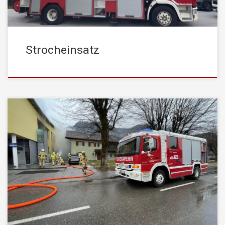
Strocheinsatz
Am Donnerstag, den 01. Februar 2024, wurde die
STADTFEUERWEHR Kufstein zu einem Brand in einem
Gewerbebetrieb im Stadtteil Sparchen alarmiert. Beim Eintreffen
vom Einsatzleiter wurde bereits eine starke Rauchentwicklung
aus dem Gebäude festgestellt. Sofort wurde ein Atemschutztrupp
ausgerüstet und entsandt, um einen Innenangriff zu starten und
den Brandherd zu lokalisieren. […]