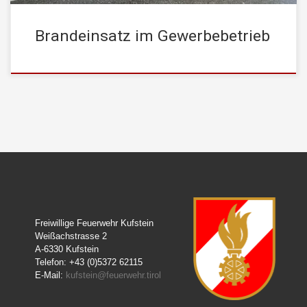
Brandeinsatz im Gewerbebetrieb
Freiwillige Feuerwehr Kufstein
Weißachstrasse 2
A-6330 Kufstein
Telefon: +43 (0)5372 62115
E-Mail:
kufstein@feuerwehr.tirol