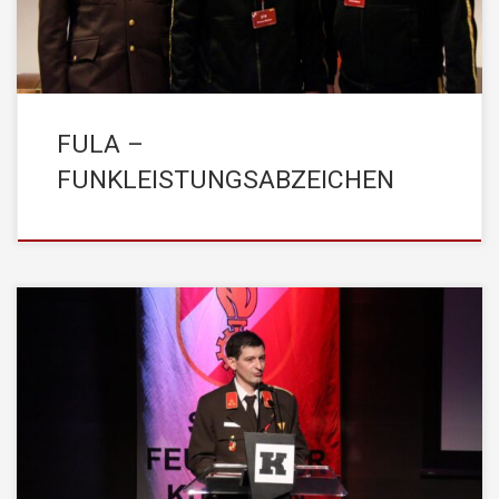
FULA –
FUNKLEISTUNGSABZEICHEN
Am Freitag, den 09. Februar 2024 fand die 158.
Jahreshauptversammlung der STADTFEUERWEHR Kufstein
statt. Es konnten dabei zahlreiche Ehrengäste aus Politik,
Verwaltung und weiteren Blaulichtorganisationen begrüßt werden.
Im Jahr 2023 wurde die STADTFEUERWEHR Kufstein zu 349
Einsätzen alarmiert und es fanden insgesamt 99 Übungen statt.
Nach Abschluss seines Berichtes bedankte […]