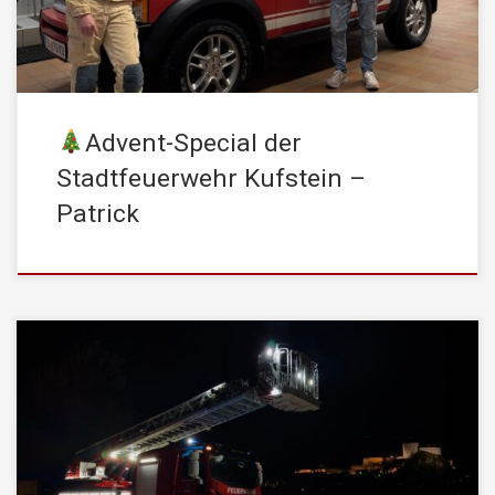
übernommen […]
Advent-Special der
Stadtfeuerwehr Kufstein –
Patrick
Heute ist sie endlich angekommen – unsere neue Drehleiter (DLK
38-12)! Mit einer maximalen Rettungshöhe von beeindruckenden
42 Metern und einem modernen Knickgelenk bietet sie maximale
Flexibilität und Sicherheit – besonders bei Einsätzen in engen
oder höhergelegenen Bereichen. Erlebt die neue Drehleiter live im