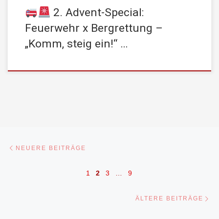
2. Advent-Special:
Feuerwehr x Bergrettung –
„Komm, steig ein!“ …
Beitragsnavigation
Neuere Beiträge
NEUERE BEITRÄGE
1
2
3
…
9
Äl
ÄLTERE BEITRÄGE