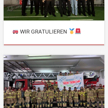
umfassendes Wissen, Können und Engagement. Die gesamte
Mannschaft der STADTFEUERWEHR […]
WIR GRATULIEREN
Große Freude bei der Stadtfeuerwehr Kufstein! Unser Kamerad
Markus Winkler und seine Laura dürfen sich über die Geburt ihres
Sohnes Leon Sebastian freuen! Der kleine Leon Sebastian
erblickte gestern das Licht der Welt und bringt viel Glück und
Freude in die Familie und auch in unsere Feuerwehrgemeinschaft.
Wir möchten […]