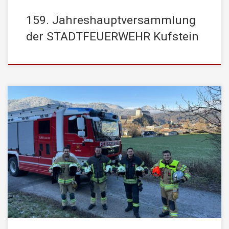
159. Jahreshauptversammlung
der STADTFEUERWEHR Kufstein
Zum 4. Advent möchten wir vier Kameraden der Stadtfeuerwehr
Kufstein vorstellen, die sich neben ihrem Einsatz bei uns auch
bei anderen Feuerwehren engagieren – sei es bei
Betriebsfeuerwehren oder als temporäre Mitglieder bei Freiwilligen
Feuerwehren.
Was bedeutet temporäre Mitgliedschaft? In
Österreich können Feuerwehrmitglieder bei einer anderen
Freiwilligen Feuerwehr mitwirken […]