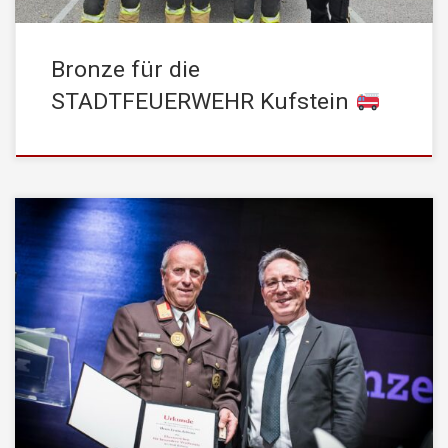
Bronze für die
STADTFEUERWEHR Kufstein
Mit dem Ehrenzeichen für besondere Verdienste wurde kürzlich
BR Erwin Acherer ausgezeichnet – und das vollkommen zu
Recht. Wenn es jemanden gibt, der über Jahrzehnte hinweg
Verantwortung übernommen, angepackt und geführt hat, dann ist
es Erwin. Seit seinem Eintritt 1971 war er ein fester Bestandteil
der Freiwilligen Feuerwehr Kufstein – […]