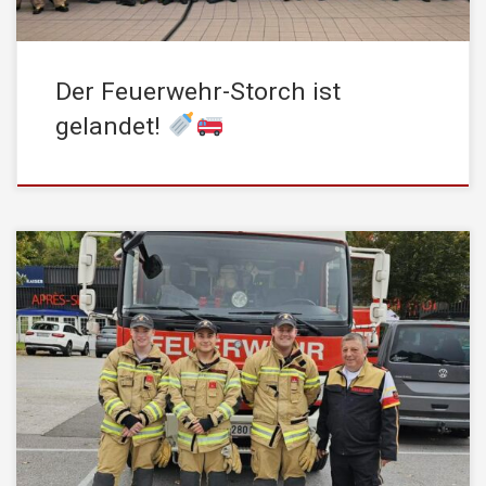
Der Feuerwehr-Storch ist
gelandet!
Am gestrigen Samstag nahm ein Trupp der STADTFEUERWEHR
Kufstein am Atemschutz-Leistungsbewerb in Scheffau teil und
konnte in der Kategorie BRONZE erfolgreich abschließen. Der
Atemschutz-Leistungsbewerb stellt die Teilnehmer vor
herausfordernde Aufgaben, die körperliche Fitness, technisches
Wissen und Teamarbeit erfordern. Zu den Prüfungsaufgaben
gehören unter anderem das Suchen und Retten von Personen,
[…]