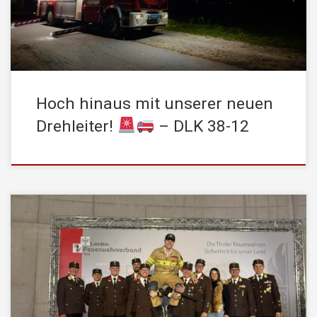
Einsatz bei unserer Jahresabschlussübung am Samstag […]
Hoch hinaus mit unserer neuen
Drehleiter!
– DLK 38-12
Die Stadtfeuerwehr Kufstein gratuliert ihrem Kameraden Manfred
Burian zum erfolgreich bestandenen
Feuerwehrleistungsabzeichen in Gold! Nach intensiver
Vorbereitung konnte Manfred die anspruchsvolle Prüfung mit
Erfolg am 17.10. abschließen. Das Abzeichen in Gold zählt zu
den höchsten Auszeichnungen im Feuerwehrwesen und erfordert