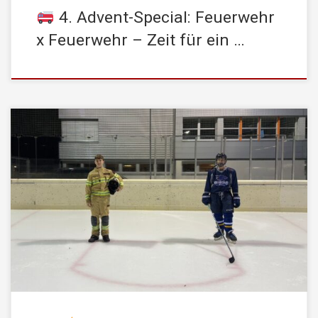
4. Advent-Special: Feuerwehr
x Feuerwehr – Zeit für ein …
Zum 3. Advent möchten wir euch Tobias vorstellen, der zeigt, wie
man Ehrenamt und Hobby erfolgreich unter einen Hut bekommt!
Tobias ist nicht nur ein Mitglied der STADTFEUERWEHR
Kufstein, sondern auch aktiver Spieler bei den HC Kufstein
Dragons. Egal ob auf dem Eis oder im Einsatzwagen – er ist ein
[…]