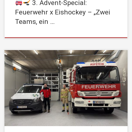
3. Advent-Special:
Feuerwehr x Eishockey – „Zwei
Teams, ein …
Zum 2. Advent möchten wir euch die Geschichte von Thomas
erzählen, einem echten Allrounder, der sowohl bei der
STADTFEUERWEHR Kufstein als auch bei der Bergrettung
Kufstein engagiert ist! Thomas ist ein leidenschaftlicher Helfer –
und das gleich doppelt: Er engagiert sich nicht nur bei der
STADTFEUERWEHR Kufstein, sondern auch bei […]