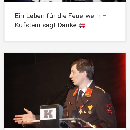
Ein Leben für die Feuerwehr –
Kufstein sagt Danke
Am 14. Februar 2025 fand die 159. Jahreshauptversammlung der
STADTFEUERWEHR Kufstein im Kultur Quartier Kufstein statt.
Zahlreiche Ehrengäste aus Politik, Verwaltung und befreundeten
Blaulichtorganisationen nahmen an der Veranstaltung teil.
Rückblick auf das Jahr 2024 Kommandant HBI Gregor Held
eröffnete die Versammlung und präsentierte die Einsatzstatistik
des vergangenen Jahres. Die STADTFEUERWEHR […]